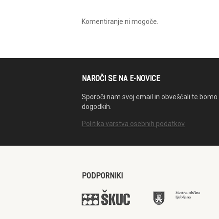
Komentiranje ni mogoče.
NAROČI SE NA E-NOVICE
Sporoči nam svoj email in obveščali te bomo 
dogodkih.
Politika varstva osebnih podatkov
PODPORNIKI