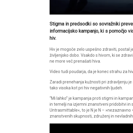
Stigma in predsodki so sovražniki preve
informacijsko kampanjo, ki s pomočjo vi
hiv.
Hiv je mogoče zelo uspešno zdraviti, postal 
življenjsko dobo. Vsakdo s hivom, ki se zdra
ne more več prenašati hiva.
Video tudi poudarja, da je konec strahu za hiv 
Zaradi prenehanja kužnosti pri zdravljenju j
tako visoka kot pri hiv negativnih ljudeh.
“Mi lahko” je kampanja proti stigmi in kampa
in temelji na izjemni znanstveni pridobitvi i
Untrasmittable«, to je N je N – »nezaznavno =
znanstvenih skupnosti, združenj in nevladnih