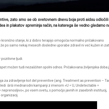
ntive, zato smo se ob svetovnem dnevu boja proti aidsu odločili
dea in plakatov spreminja način, na katerega še vedno gledamo n
je kronično stanje, ki z dobro terapijo omogoča normalno pričakovano
vi že po samo nekaj mesecih dosledne uporabe zdravil ni več kužen in za
pozitivne ljudi.
e spet možen tudi nezaščiten spolni odnos. Pričakovana življenjska doba 
nja za zdravljenje kot del preventive (ang. Treatment as prevention – T
n ​​sledi širši mednarodni kampanji z imenom »U = U, Undetectable =
 neprenosljivo«, po vsem svetu, s pomočjo javnih in zasebnih institucij,
 organizacij.