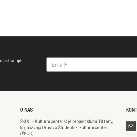
o prihodnjih
O NAS
KON
ŠKUC – Kulturni center Q je projekt kluba Tiffany,
ki ga izvaja Društvo Študentski kulturni center
(ŠKUC).