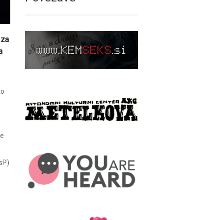
 za
a
to
je
asP)