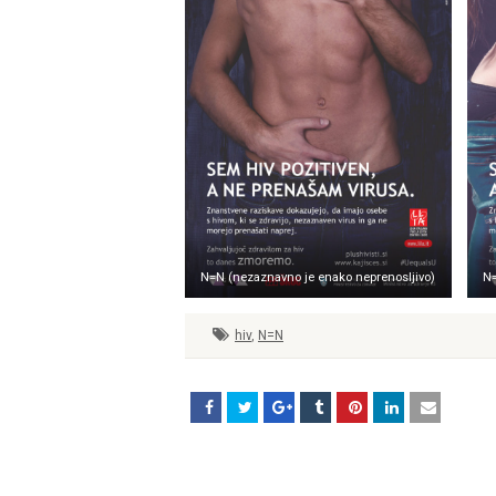
N=N (nezaznavno je enako neprenosljivo)
N=
hiv
,
N=N