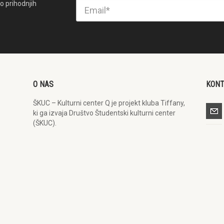
o prihodnjih
O NAS
KON
ŠKUC – Kulturni center Q je projekt kluba Tiffany,
ki ga izvaja Društvo Študentski kulturni center
(ŠKUC).