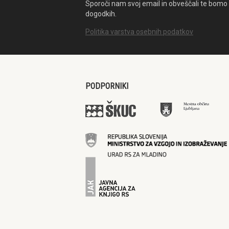
Sporoči nam svoj email in obveščali te bomo 
dogodkih.
Politika varstva osebnih podatkov
PODPORNIKI