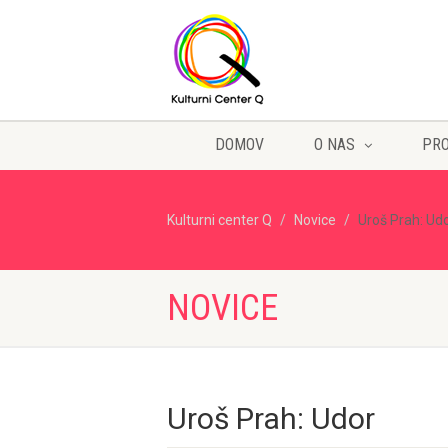
DOMOV
O NAS
PR
Kulturni center Q
Novice
Uroš Prah: Ud
NOVICE
Uroš Prah: Udor