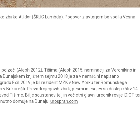
ške zbirke
#Udor
(ŠKUC Lambda). Pogovor z avtorjem bo vodila Vesna
e polzeči (Aleph 2012), Tišima (Aleph 2015, nominaciji za Veronikino in
a Dunajskem knjižnem sejmu 2018 je za v nemščini napisano
nagrado Exil. 2019 je bil rezident MZK v New Yorku ter Romunskega
 Bukarešti. Prevodi njegovih zbirk, pesmi in esejev so doslej izšli v 14.
od Tišime. Bil je soustanovitelj in večletni glavni urednik revije IDIOT te
renutno domuje na Dunaju.
urosprah.com