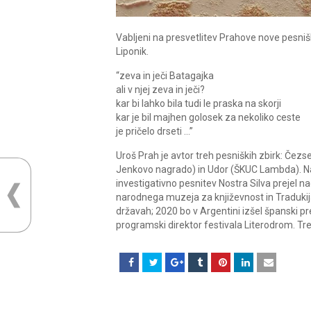
Vabljeni na presvetlitev Prahove nove pesni
Liponik.
“zeva in ječi Batagajka
ali v njej zeva in ječi?
kar bi lahko bila tudi le praska na skorji
kar je bil majhen golosek za nekoliko ceste
je pričelo drseti …”
Uroš Prah je avtor treh pesniških zbirk: Čezs
Jenkovo nagrado) in Udor (ŠKUC Lambda). N
investigativno pesnitev Nostra Silva prejel 
narodnega muzeja za književnost in Tradukija v
državah; 2020 bo v Argentini izšel španski prev
programski direktor festivala Literodrom. T