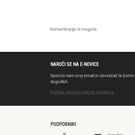
Komentiranje ni mogoče.
NAROČI SE NA E-NOVICE
Sporoči nam svoj email in obveščali te bomo 
dogodkih.
Politika varstva osebnih podatkov
PODPORNIKI