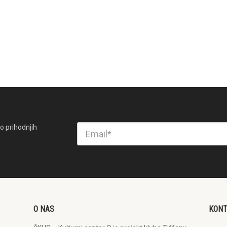
o prihodnjih
O NAS
KON