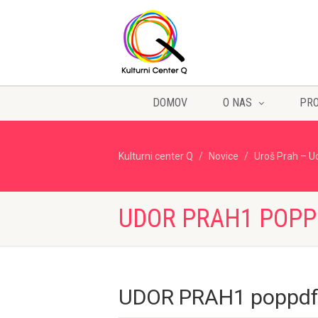
DOMOV
O NAS
PR
Kulturni center Q
Novice
Uroš Prah – U
UDOR PRAH1 POPP
UDOR PRAH1 poppd