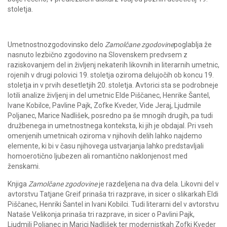
stoletja.
Umetnostnozgodovinsko delo
Zamolčane zgodovine
poglablja že
nasnuto lezbično zgodovino na Slovenskem predvsem z
raziskovanjem del in življenj nekaterih likovnih in literarnih umetnic,
rojenih v drugi polovici 19. stoletja oziroma delujočih ob koncu 19.
stoletja in v prvih desetletjih 20. stoletja. Avtorici sta se podrobneje
lotili analize življenj in del umetnic Elde Piščanec, Henrike Šantel,
Ivane Kobilce, Pavline Pajk, Zofke Kveder, Vide Jeraj, Ljudmile
Poljanec, Marice Nadlišek, posredno pa še mnogih drugih, pa tudi
družbenega in umetnostnega konteksta, ki jih je obdajal. Pri vseh
omenjenih umetnicah oziroma v njihovih delih lahko najdemo
elemente, ki bi v času njihovega ustvarjanja lahko predstavljali
homoerotično ljubezen ali romantično naklonjenost med
ženskami.
Knjiga
Zamolčane zgodovine
je razdeljena na dva dela. Likovni del v
avtorstvu Tatjane Greif prinaša tri razprave, in sicer o slikarkah Eldi
Piščanec, Henriki Šantel in Ivani Kobilci. Tudi literarni del v avtorstvu
Nataše Velikonja prinaša tri razprave, in sicer o Pavlini Pajk,
Ljudmili Poljanec in Marici Nadlišek ter modernistkah Zofki Kveder