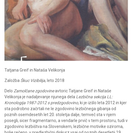
Tatjana Greif in Nataša Velikonja
Založba
Škuc Vizibilija
, leto 2018
Delo
Zamolčane zgodovine
avtoric Tatjane Greif in Nataše
Velikonja je nadaljevanje njunega dela
Lezbična sekcija LL:
Kronologija 1987-2012 s predzgodovino
, ki je izšlo leta 2012 in kjer
sta podrobno začrtali ne le zgodovino lezbičnega gibanja od
poznih osemdesetih let 20. stoletja dalje, temveč sta v njem
posegli, sicer fragmentarno, a vendarle prvič v tem prostoru, tudi v
zgodovino lezbištva na Slovenskem, lezbične motivike oziroma,
bolje rečeno, v predlezbični diskurz vsaj od poznih desetletij 19.