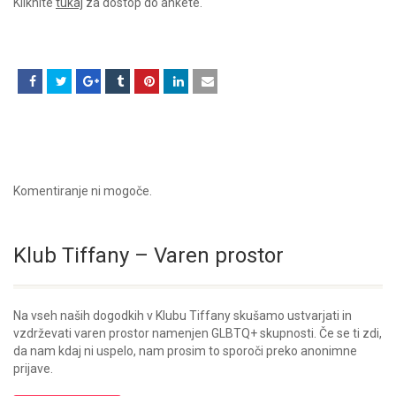
Kliknite
tukaj
za dostop do ankete.
Komentiranje ni mogoče.
Klub Tiffany – Varen prostor
Na vseh naših dogodkih v Klubu Tiffany skušamo ustvarjati in
vzdrževati varen prostor namenjen GLBTQ+ skupnosti. Če se ti zdi,
da nam kdaj ni uspelo, nam prosim to sporoči preko anonimne
prijave.