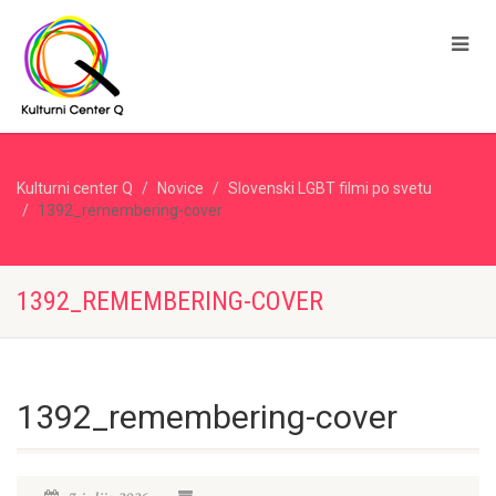
Kulturni center Q
Novice
Slovenski LGBT filmi po svetu
1392_remembering-cover
1392_REMEMBERING-COVER
1392_remembering-cover