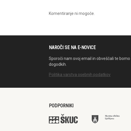
Komentiranje ni mogoče.
NAROČI SE NA E-NOVICE
Sporoči nam svoj email in obveščali te bomo 
dogodkih.
Politika varstva osebnih podatkov
PODPORNIKI