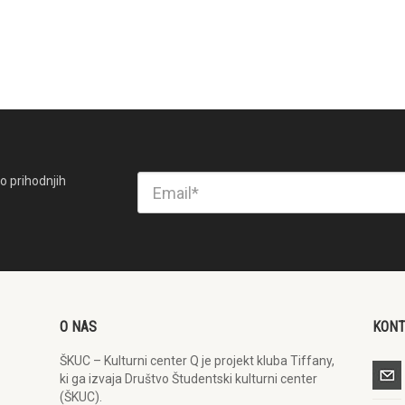
o prihodnjih
O NAS
KON
ŠKUC – Kulturni center Q je projekt kluba Tiffany,
ki ga izvaja Društvo Študentski kulturni center
(ŠKUC).