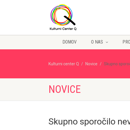
DOMOV
O NAS
PR
Kulturni center Q
Novice
Skupno sporoči
NOVICE
Skupno sporočilo nevl