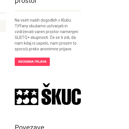
prostor
Na vseh naših dogodkih v Klubu
Tiffany skušamo ustvarjati in
vzdrževati varen prostor namenjen
GLBTQ+ skupnosti. Če se ti zdi, da
nam kdaj ni uspelo, nam prosim to
sporoči preko anonimne prijave.
ANONIMNA PRIJAVA
Povezave