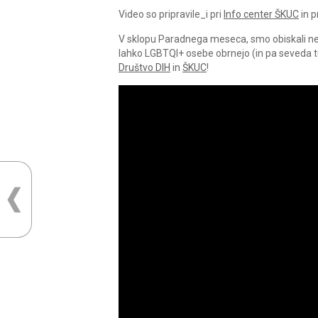
Video so pripravile_i pri
Info center ŠKUC
in p
V sklopu Paradnega meseca, smo obiskali nev
lahko LGBTQI+ osebe obrnejo (in pa seveda t
Društvo DIH
in
ŠKUC
!