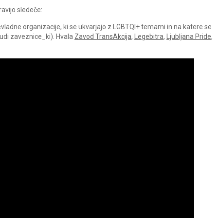
ravijo sledeče:
ladne organizacije, ki se ukvarjajo z LGBTQI+ temami in na katere se
udi zaveznice_ki). Hvala
Zavod TransAkcija
,
Legebitra
,
Ljubljana Pride
,