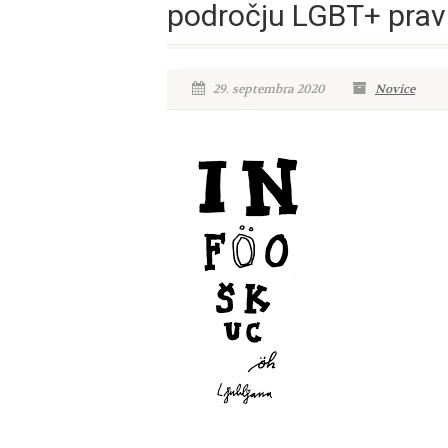
področju LGBT+ prav
29. septembra 2020
Novice