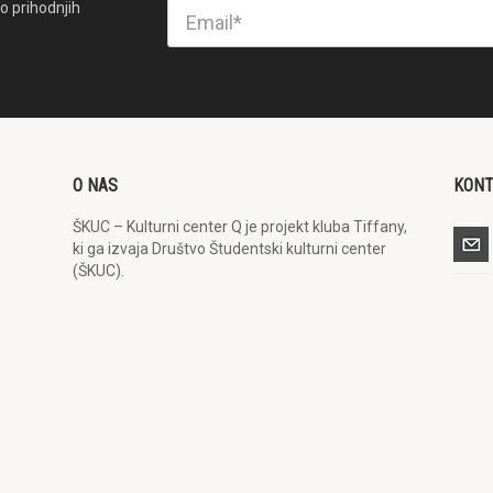
o prihodnjih
O NAS
KON
ŠKUC – Kulturni center Q je projekt kluba Tiffany,
ki ga izvaja Društvo Študentski kulturni center
(ŠKUC).