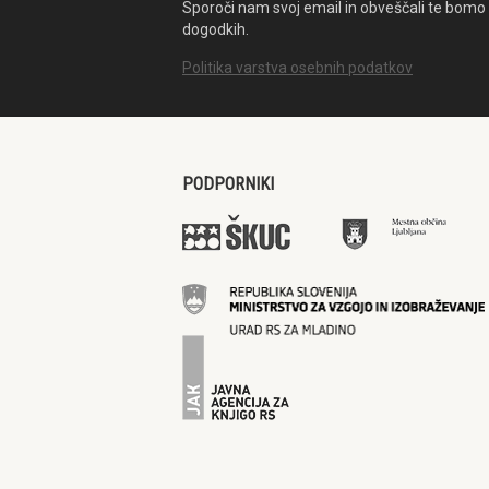
Sporoči nam svoj email in obveščali te bomo 
dogodkih.
Politika varstva osebnih podatkov
PODPORNIKI