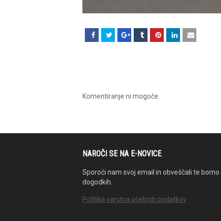
Komentiranje ni mogoče.
NAROČI SE NA E-NOVICE
Sporoči nam svoj email in obveščali te bomo 
dogodkih.
Politika varstva osebnih podatkov