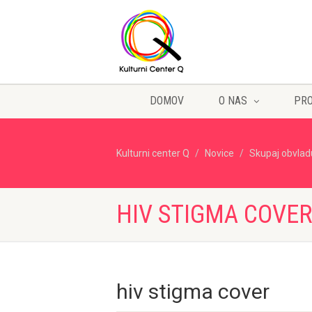
DOMOV
O NAS
PR
Kulturni center Q
Novice
Skupaj obvlad
HIV STIGMA COVE
hiv stigma cover