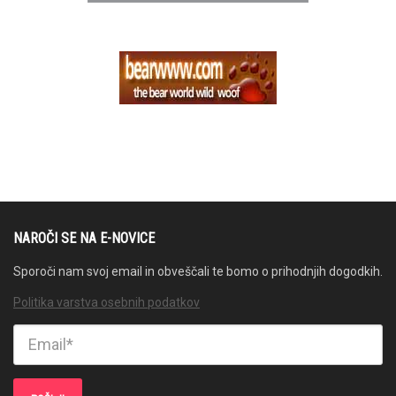
NAROČI SE NA E-NOVICE
Sporoči nam svoj email in obveščali te bomo o prihodnjih dogodkih.
Politika varstva osebnih podatkov