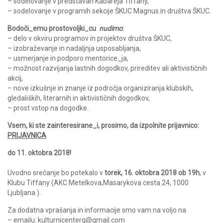
– sodelovanje v predstavah Kabareja Tiffany,
– sodelovanje v programih sekcije ŠKUC Magnus in društva ŠKUC.
Bodoči_emu prostovoljki_cu
nudimo
:
– delo v okviru programov in projektov društva ŠKUC,
– izobraževanje in nadaljnja usposabljanja,
– usmerjanje in podporo mentorice_ja,
– možnost razvijanja lastnih dogodkov, prireditev ali aktivističnih
akcij,
– nove izkušnje in znanje iz področja organiziranja klubskih,
gledaliških, literarnih in aktivističnih dogodkov,
– prost vstop na dogodke.
Vsem, ki ste zainteresirane_i, prosimo, da izpolnite prijavnico:
PRIJAVNICA
do 11. oktobra 2018!
Uvodno srečanje bo potekalo v
torek, 16. oktobra 2018 ob 19h
,
v
Klubu Tiffany (AKC Metelkova,Masarykova cesta 24, 1000
Ljubljana ).
Za dodatna vprašanja in informacije smo vam na voljo na
– emailu: kulturnicenterq@gmail.com