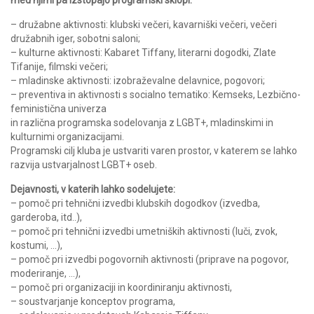
med njimi pa izstopajo programski sklopi:
– družabne aktivnosti: klubski večeri, kavarniški večeri, večeri
družabnih iger, sobotni saloni;
– kulturne aktivnosti: Kabaret Tiffany, literarni dogodki, Zlate
Tifanije, filmski večeri;
– mladinske aktivnosti: izobraževalne delavnice, pogovori;
– preventiva in aktivnosti s socialno tematiko: Kemseks, Lezbično-
feministična univerza
in različna programska sodelovanja z LGBT+, mladinskimi in
kulturnimi organizacijami.
Programski cilj kluba je ustvariti varen prostor, v katerem se lahko
razvija ustvarjalnost LGBT+ oseb.
Dejavnosti, v katerih lahko sodelujete:
– pomoč pri tehnični izvedbi klubskih dogodkov (izvedba,
garderoba, itd..),
– pomoč pri tehnični izvedbi umetniških aktivnosti (luči, zvok,
kostumi, …),
– pomoč pri izvedbi pogovornih aktivnosti (priprave na pogovor,
moderiranje, …),
– pomoč pri organizaciji in koordiniranju aktivnosti,
– soustvarjanje konceptov programa,