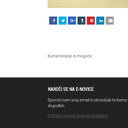
Komentiranje ni mogoče.
NAROČI SE NA E-NOVICE
Sporoči nam svoj email in obveščali te bomo 
dogodkih.
Politika varstva osebnih podatkov