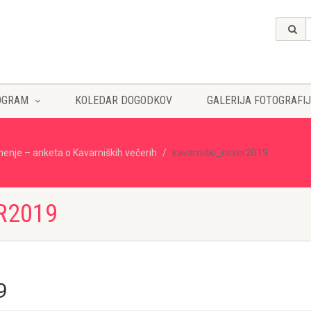
OGRAM
KOLEDAR DOGODKOV
GALERIJA FOTOGRAFIJ
nenje – anketa o Kavarniških večerih
kavarniški_cover2019
R2019
9