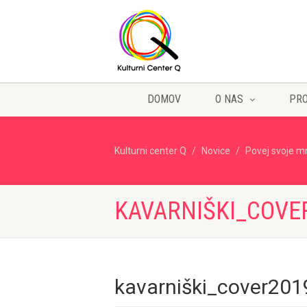
DOMOV
O NAS
PR
Kulturni center Q
Novice
Povej svoje m
KAVARNIŠKI_COVE
kavarniški_cover201