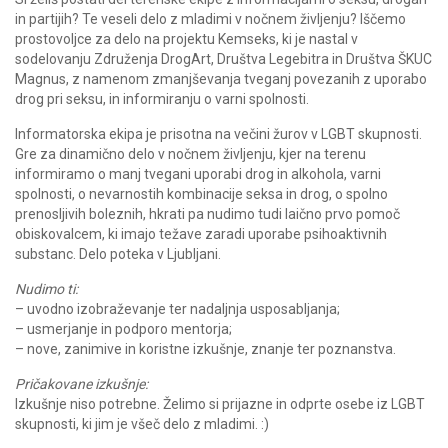
in partijih? Te veseli delo z mladimi v nočnem življenju? Iščemo
prostovoljce za delo na projektu Kemseks, ki je nastal v
sodelovanju Združenja DrogArt, Društva Legebitra in Društva ŠKUC
Magnus, z namenom zmanjševanja tveganj povezanih z uporabo
drog pri seksu, in informiranju o varni spolnosti.
Informatorska ekipa je prisotna na večini žurov v LGBT skupnosti.
Gre za dinamično delo v nočnem življenju, kjer na terenu
informiramo o manj tvegani uporabi drog in alkohola, varni
spolnosti, o nevarnostih kombinacije seksa in drog, o spolno
prenosljivih boleznih, hkrati pa nudimo tudi laično prvo pomoč
obiskovalcem, ki imajo težave zaradi uporabe psihoaktivnih
substanc. Delo poteka v Ljubljani.
Nudimo ti:
– uvodno izobraževanje ter nadaljnja usposabljanja;
– usmerjanje in podporo mentorja;
– nove, zanimive in koristne izkušnje, znanje ter poznanstva.
Pričakovane izkušnje:
Izkušnje niso potrebne. Želimo si prijazne in odprte osebe iz LGBT
skupnosti, ki jim je všeč delo z mladimi. :)