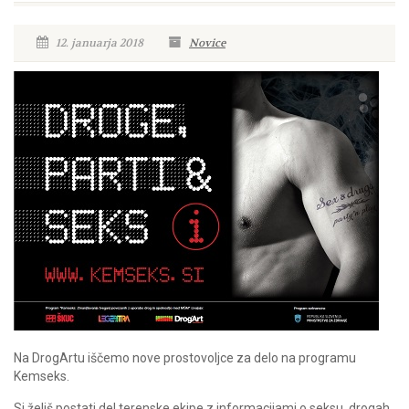
12. januarja 2018
Novice
Na DrogArtu iščemo nove prostovoljce za delo na programu
Kemseks.
Si želiš postati del terenske ekipe z informacijami o seksu, drogah