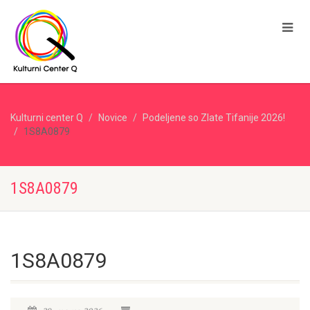
Kulturni center Q
Novice
Podeljene so Zlate Tifanije 2026!
1S8A0879
1S8A0879
1S8A0879