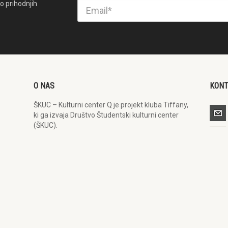
o prihodnjih
O NAS
KON
ŠKUC – Kulturni center Q je projekt kluba Tiffany,
ki ga izvaja Društvo Študentski kulturni center
(ŠKUC).