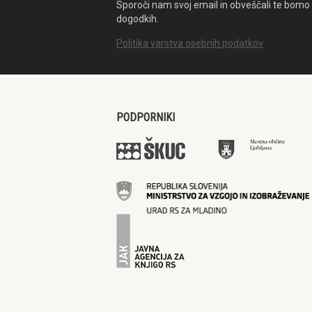
Sporoči nam svoj email in obveščali te bomo 
dogodkih.
Politika varstva osebnih podatkov
PODPORNIKI