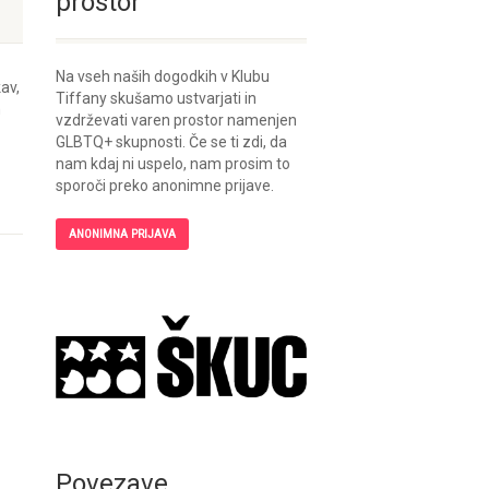
prostor
Na vseh naših dogodkih v Klubu
av,
Tiffany skušamo ustvarjati in
h
vzdrževati varen prostor namenjen
GLBTQ+ skupnosti. Če se ti zdi, da
nam kdaj ni uspelo, nam prosim to
sporoči preko anonimne prijave.
ANONIMNA PRIJAVA
Povezave