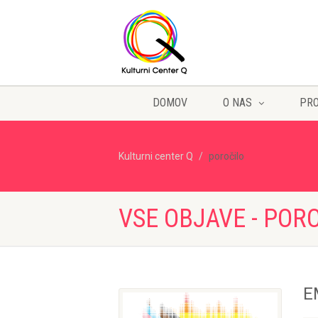
DOMOV
O NAS
PR
Kulturni center Q
poročilo
VSE OBJAVE - POR
E