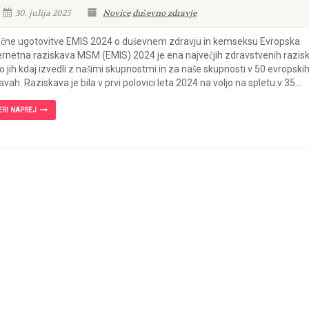
30. julija 2025
Novice
duševno zdravje
učne ugotovitve EMIS 2024 o duševnem zdravju in kemseksu Evropska
ernetna raziskava MSM (EMIS) 2024 je ena največjih zdravstvenih razisk
so jih kdaj izvedli z našimi skupnostmi in za naše skupnosti v 50 evropski
̌avah. Raziskava je bila v prvi polovici leta 2024 na voljo na spletu v 35...
ERI NAPREJ