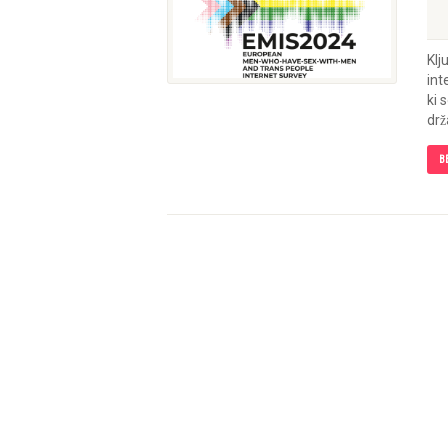
Klj
int
ki 
drz
B