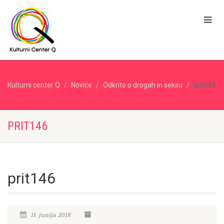
Kulturni center Q
Novice
Odkrito o drogah in seksu
prit146
PRIT146
prit146
11. junija 2018