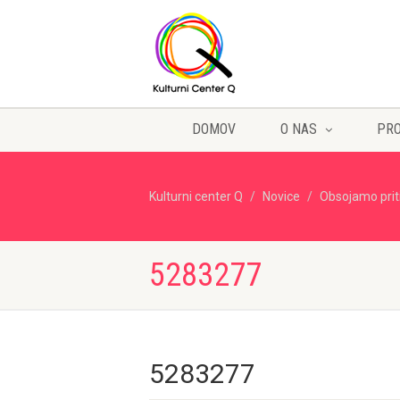
DOMOV
O NAS
PR
Kulturni center Q
Novice
Obsojamo prit
5283277
5283277