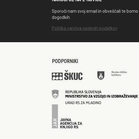
Sporoči nam svoj email in obveščali te bomo 
dogodkih.
Politika varstva osebnih podatkov
PODPORNIKI