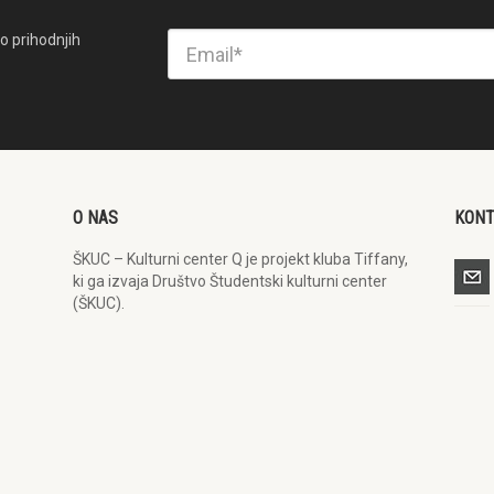
o prihodnjih
O NAS
KON
ŠKUC – Kulturni center Q je projekt kluba Tiffany,
ki ga izvaja Društvo Študentski kulturni center
(ŠKUC).