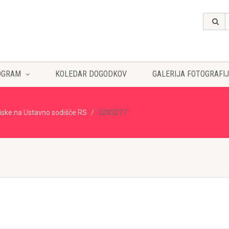
OGRAM
KOLEDAR DOGODKOV
GALERIJA FOTOGRAFIJ
iske na Ustavno sodišče RS
5283277