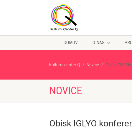
DOMOV
O NAS
PR
Kulturni center Q
Novice
Obisk IGLYO k
NOVICE
Obisk IGLYO konfere