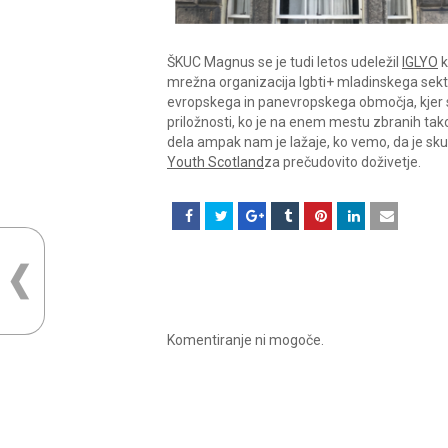
ŠKUC Magnus se je tudi letos udeležil
IGLYO
k
mrežna organizacija lgbti+ mladinskega sektorj
evropskega in panevropskega območja, kjer sm
priložnosti, ko je na enem mestu zbranih tako
dela ampak nam je lažaje, ko vemo, da je sku
Youth Scotland
za prečudovito doživetje.
Komentiranje ni mogoče.