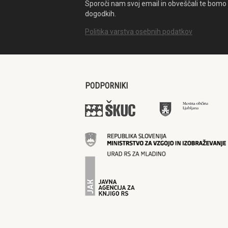
Sporoči nam svoj email in obveščali te bomo 
dogodkih.
Politika varstva osebnih podatkov
PODPORNIKI