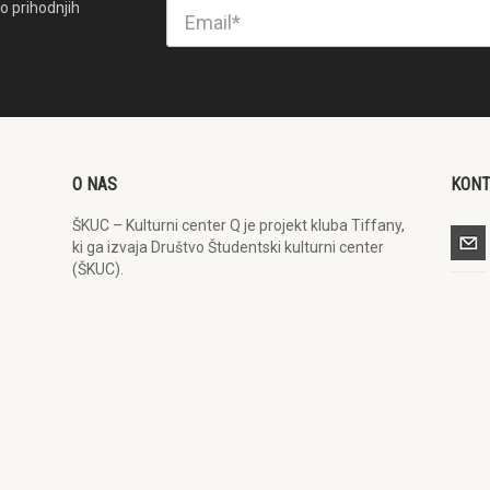
o prihodnjih
O NAS
KON
ŠKUC – Kulturni center Q je projekt kluba Tiffany,
ki ga izvaja Društvo Študentski kulturni center
(ŠKUC).