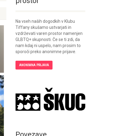
prostor
Na vseh naših dogodkih v Klubu
Tiffany skušamo ustvarjati in
vzdrževati varen prostor namenjen
GLBTQ+ skupnosti. Če se ti zdi, da
nam kdaj ni uspelo, nam prosim to
sporoči preko anonimne prijave.
ANONIMNA PRIJAVA
Povezave