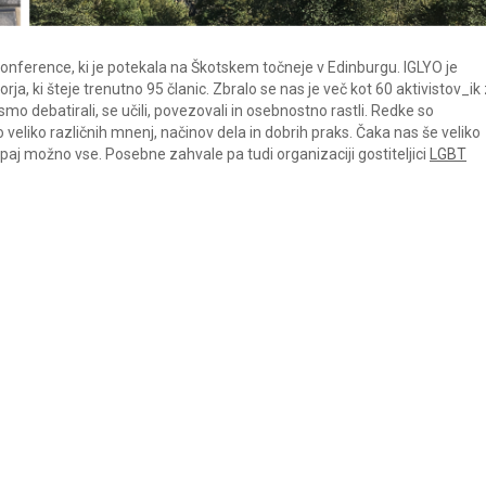
onference, ki je potekala na Škotskem točneje v Edinburgu. IGLYO je
a, ki šteje trenutno 95 članic. Zbralo se nas je več kot 60 aktivistov_ik 
o debatirali, se učili, povezovali in osebnostno rastli. Redke so
 veliko različnih mnenj, načinov dela in dobrih praks. Čaka nas še veliko
paj možno vse. Posebne zahvale pa tudi organizaciji gostiteljici
LGBT