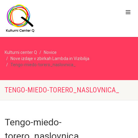
Kulturni center Q
Novice
Nove izdaje v zbirkah Lambda in Vizibilija
Tengo-miedo-torero_naslovnica_
TENGO-MIEDO-TORERO_NASLOVNICA_
Tengo-miedo-
torero_naslovnica_