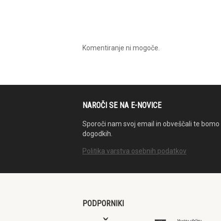
Komentiranje ni mogoče.
NAROČI SE NA E-NOVICE
Sporoči nam svoj email in obveščali te bomo 
dogodkih.
Politika varstva osebnih podatkov
PODPORNIKI