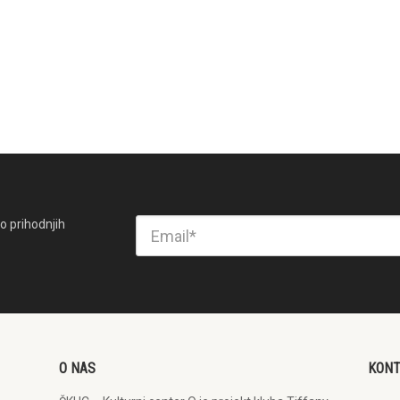
o prihodnjih
O NAS
KON