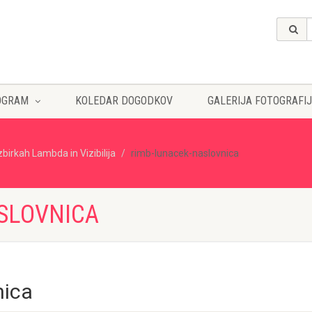
OGRAM
KOLEDAR DOGODKOV
GALERIJA FOTOGRAFIJ
zbirkah Lambda in Vizibilija
rimb-lunacek-naslovnica
SLOVNICA
nica