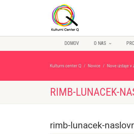
DOMOV
O NAS
PR
Kulturni center Q
Novice
Nove izdaje v 
RIMB-LUNACEK-NA
rimb-lunacek-naslov