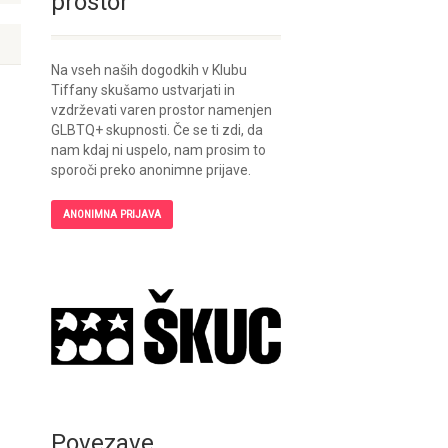
prostor
Na vseh naših dogodkih v Klubu
Tiffany skušamo ustvarjati in
vzdrževati varen prostor namenjen
GLBTQ+ skupnosti. Če se ti zdi, da
nam kdaj ni uspelo, nam prosim to
sporoči preko anonimne prijave.
ANONIMNA PRIJAVA
Povezave