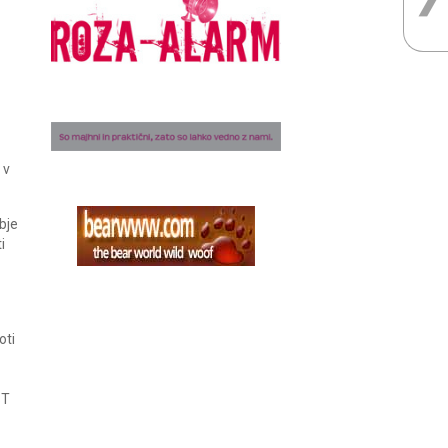
 v
bje
i
oti
BT