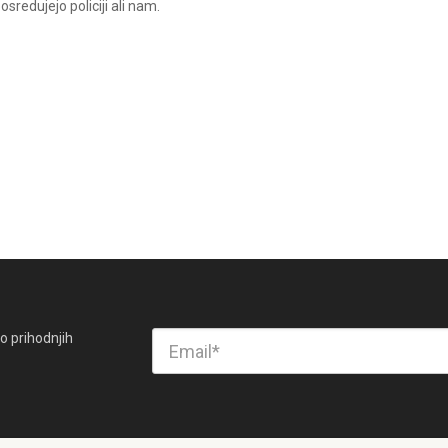
sredujejo policiji ali nam.
o prihodnjih