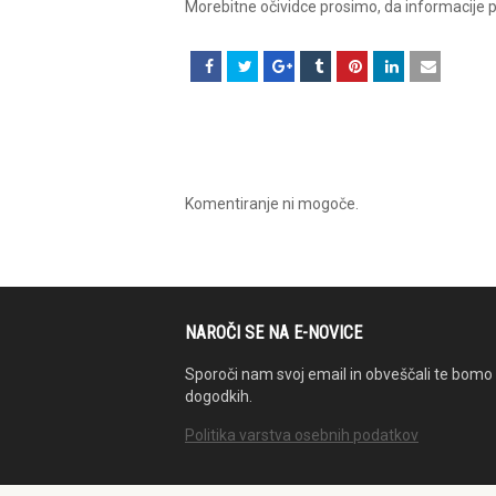
Morebitne očividce prosimo, da informacije po
Komentiranje ni mogoče.
NAROČI SE NA E-NOVICE
Sporoči nam svoj email in obveščali te bomo 
dogodkih.
Politika varstva osebnih podatkov