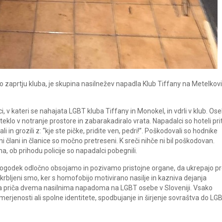
po zaprtju kluba, je skupina nasilnežev napadla Klub Tiffany na Metelkovi
, v kateri se nahajata LGBT kluba Tiffany in Monokel, in vdrli v klub. Ose
zateklo v notranje prostore in zabarakadiralo vrata. Napadalci so hoteli prit
jali in grozili z: “kje ste pičke, pridite ven, pedri!”. Poškodovali so hodnike
ni člani in članice so močno pretreseni. K sreči nihče ni bil poškodovan.
, ob prihodu policije so napadalci pobegnili.
 dogodek odločno obsojamo in pozivamo pristojne organe, da ukrepajo pr
bljeni smo, ker s homofobijo motivirano nasilje in kazniva dejanja
 priča dvema nasilnima napadoma na LGBT osebe v Sloveniji. Vsako
merjenosti ali spolne identitete, spodbujanje in širjenje sovraštva do LG