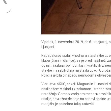
V petek, 1. novembra 2019, ob 6. uri zjutraj, 
Ljubljani.
Napadalci so razbili vhodna vrata stavbe Lovci
kluba (člani in članice), se je pred nasilneži 
do njih, razbijali po hodniku in vratih, jih zmer
stavbe in razbili okna na stavbi Lovci. Ogrože
Policija je bila o napadu nemudoma obveščena
V društvu ŠKUC, sekciji Magnus in LL nasilni
nasilnežem v skladu z zakonom. Izredno zaskr
naraščajo. Samo v zadnjem mesecu smo bila
nasilje, sovražno dejanje na osnovi spolne us
manjšin, je potrebno takoj ustaviti!