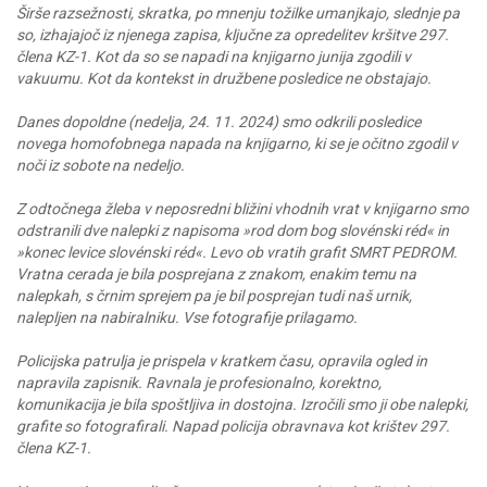
Širše razsežnosti, skratka, po mnenju tožilke umanjkajo, slednje pa
so, izhajajoč iz njenega zapisa, ključne za opredelitev kršitve 297.
člena KZ-1. Kot da so se napadi na knjigarno junija zgodili v
vakuumu. Kot da kontekst in družbene posledice ne obstajajo.
Danes dopoldne (nedelja, 24. 11. 2024) smo odkrili posledice
novega homofobnega napada na knjigarno, ki se je očitno zgodil v
noči iz sobote na nedeljo.
Z odtočnega žleba v neposredni bližini vhodnih vrat v knjigarno smo
odstranili dve nalepki z napisoma »rod dom bog slovénski réd« in
»konec levice slovénski réd«. Levo ob vratih grafit SMRT PEDROM.
Vratna cerada je bila posprejana z znakom, enakim temu na
nalepkah, s črnim sprejem pa je bil posprejan tudi naš urnik,
nalepljen na nabiralniku. Vse fotografije prilagamo.
Policijska patrulja je prispela v kratkem času, opravila ogled in
napravila zapisnik. Ravnala je profesionalno, korektno,
komunikacija je bila spoštljiva in dostojna. Izročili smo ji obe nalepki,
grafite so fotografirali. Napad policija obravnava kot krištev 297.
člena KZ-1.