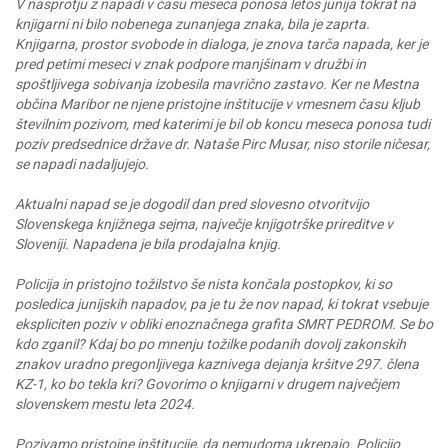
V nasprotju z napadi v času meseca ponosa letos junija tokrat na
knjigarni ni bilo nobenega zunanjega znaka, bila je zaprta.
Knjigarna, prostor svobode in dialoga, je znova tarča napada, ker je
pred petimi meseci v znak podpore manjšinam v družbi in
spoštljivega sobivanja izobesila mavrično zastavo. Ker ne Mestna
občina Maribor ne njene pristojne inštitucije v vmesnem času kljub
številnim pozivom, med katerimi je bil ob koncu meseca ponosa tudi
poziv predsednice države dr. Nataše Pirc Musar, niso storile ničesar,
se napadi nadaljujejo.
Aktualni napad se je dogodil dan pred slovesno otvoritvijo
Slovenskega knjižnega sejma, največje knjigotrške prireditve v
Sloveniji. Napadena je bila prodajalna knjig.
Policija in pristojno tožilstvo še nista končala postopkov, ki so
posledica junijskih napadov, pa je tu že nov napad, ki tokrat vsebuje
ekspliciten poziv v obliki enoznačnega grafita SMRT PEDROM. Se bo
kdo zganil? Kdaj bo po mnenju tožilke podanih dovolj zakonskih
znakov uradno pregonljivega kaznivega dejanja kršitve 297. člena
KZ-1, ko bo tekla kri? Govorimo o knjigarni v drugem največjem
slovenskem mestu leta 2024.
Pozivamo pristojne inštitucije, da nemudoma ukrepajo. Policijo