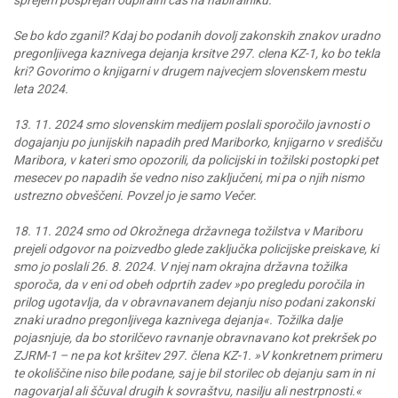
sprejem posprejan odpiralni cas na nabiralniku.
Se bo kdo zganil? Kdaj bo podanih dovolj zakonskih znakov uradno
pregonljivega kaznivega dejanja krsitve 297. clena KZ-1, ko bo tekla
kri? Govorimo o knjigarni v drugem najvecjem slovenskem mestu
leta 2024.
13. 11. 2024 smo slovenskim medijem poslali sporočilo javnosti o
dogajanju po junijskih napadih pred Mariborko, knjigarno v središču
Maribora, v kateri smo opozorili, da policijski in tožilski postopki pet
mesecev po napadih še vedno niso zaključeni, mi pa o njih nismo
ustrezno obveščeni. Povzel jo je samo Večer.
18. 11. 2024 smo od Okrožnega državnega tožilstva v Mariboru
prejeli odgovor na poizvedbo glede zaključka policijske preiskave, ki
smo jo poslali 26. 8. 2024. V njej nam okrajna državna tožilka
sporoča, da v eni od obeh odprtih zadev »po pregledu poročila in
prilog ugotavlja, da v obravnavanem dejanju niso podani zakonski
znaki uradno pregonljivega kaznivega dejanja«. Tožilka dalje
pojasnjuje, da bo storilčevo ravnanje obravnavano kot prekršek po
ZJRM-1 – ne pa kot kršitev 297. člena KZ-1. »V konkretnem primeru
te okoliščine niso bile podane, saj je bil storilec ob dejanju sam in ni
nagovarjal ali ščuval drugih k sovraštvu, nasilju ali nestrpnosti.«