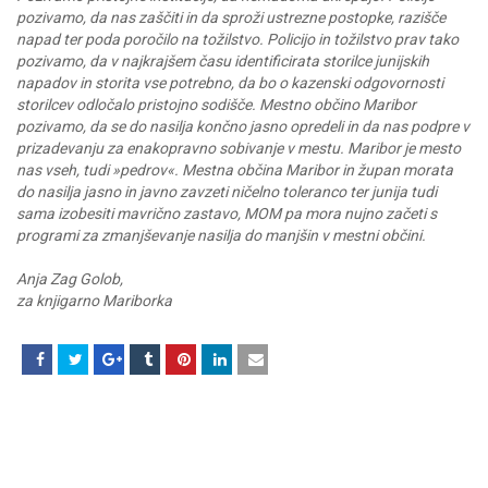
pozivamo, da nas zaščiti in da sproži ustrezne postopke, razišče
napad ter poda poročilo na tožilstvo. Policijo in tožilstvo prav tako
pozivamo, da v najkrajšem času identificirata storilce junijskih
napadov in storita vse potrebno, da bo o kazenski odgovornosti
storilcev odločalo pristojno sodišče. Mestno občino Maribor
pozivamo, da se do nasilja končno jasno opredeli in da nas podpre v
prizadevanju za enakopravno sobivanje v mestu. Maribor je mesto
nas vseh, tudi »pedrov«. Mestna občina Maribor in župan morata
do nasilja jasno in javno zavzeti ničelno toleranco ter junija tudi
sama izobesiti mavrično zastavo, MOM pa mora nujno začeti s
programi za zmanjševanje nasilja do manjšin v mestni občini.
Anja Zag Golob,
za knjigarno Mariborka