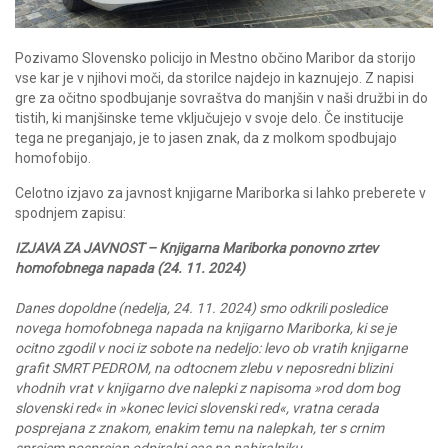
Pozivamo Slovensko policijo in Mestno občino Maribor da storijo
vse kar je v njihovi moči, da storilce najdejo in kaznujejo. Z napisi
gre za očitno spodbujanje sovraštva do manjšin v naši družbi in do
tistih, ki manjšinske teme vključujejo v svoje delo. Če institucije
tega ne preganjajo, je to jasen znak, da z molkom spodbujajo
homofobijo.
Celotno izjavo za javnost knjigarne Mariborka si lahko preberete v
spodnjem zapisu:
IZJAVA ZA JAVNOST – Knjigarna Mariborka ponovno zrtev
homofobnega napada (24. 11. 2024)
Danes dopoldne (nedelja, 24. 11. 2024) smo odkrili posledice
novega homofobnega napada na knjigarno Mariborka, ki se je
ocitno zgodil v noci iz sobote na nedeljo: levo ob vratih knjigarne
grafit SMRT PEDROM, na odtocnem zlebu v neposredni blizini
vhodnih vrat v knjigarno dve nalepki z napisoma »rod dom bog
slovenski red« in »konec levici slovenski red«, vratna cerada
posprejana z znakom, enakim temu na nalepkah, ter s crnim