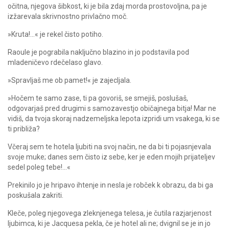
očitna, njegova šibkost, ki je bila zdaj morda prostovoljna, pa je
izžarevala skrivnostno privlačno moč.
»Kruta!…« je rekel čisto potiho.
Raoule je pograbila naključno blazino in jo podstavila pod
mladeničevo rdečelaso glavo.
»Spravljaš me ob pamet!« je zajecljala.
»Hočem te samo zase, ti pa govoriš, se smejiš, poslušaš,
odgovarjaš pred drugimi s samozavestjo običajnega bitja! Mar ne
vidiš, da tvoja skoraj nadzemeljska lepota izpridi um vsakega, ki se
ti približa?
Včeraj sem te hotela ljubiti na svoj način, ne da bi ti pojasnjevala
svoje muke; danes sem čisto iz sebe, ker je eden mojih prijateljev
sedel poleg tebe!…«
Prekinilo jo je hripavo ihtenje in nesla je robček k obrazu, da bi ga
poskušala zakriti.
Kleče, poleg njegovega zleknjenega telesa, je čutila razjarjenost
ljubimca, ki je Jacquesa pekla, če je hotel ali ne; dvignil se je in jo