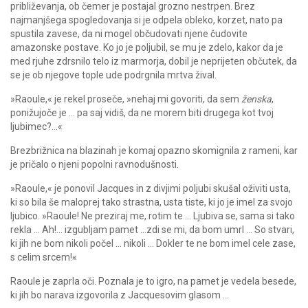
približevanja, ob čemer je postajal grozno nestrpen. Brez
najmanjšega spogledovanja si je odpela obleko, korzet, nato pa
spustila zavese, da ni mogel občudovati njene čudovite
amazonske postave. Ko jo je poljubil, se mu je zdelo, kakor da je
med rjuhe zdrsnilo telo iz marmorja, dobil je neprijeten občutek, da
se je ob njegove tople ude podrgnila mrtva žival.
»Raoule,« je rekel proseče, »nehaj mi govoriti, da sem
ženska
,
ponižujoče je … pa saj vidiš, da ne morem biti drugega kot tvoj
ljubimec?…«
Brezbrižnica na blazinah je komaj opazno skomignila z rameni, kar
je pričalo o njeni popolni ravnodušnosti.
»Raoule,« je ponovil Jacques in z divjimi poljubi skušal oživiti usta,
ki so bila še maloprej tako strastna, usta tiste, ki jo je imel za svojo
ljubico. »Raoule! Ne preziraj me, rotim te … Ljubiva se, sama si tako
rekla … Ah!… izgubljam pamet …zdi se mi, da bom umrl … So stvari,
ki jih ne bom nikoli počel … nikoli … Dokler te ne bom imel cele zase,
s celim srcem!«
Raoule je zaprla oči. Poznala je to igro, na pamet je vedela besede,
ki jih bo narava izgovorila z Jacquesovim glasom …