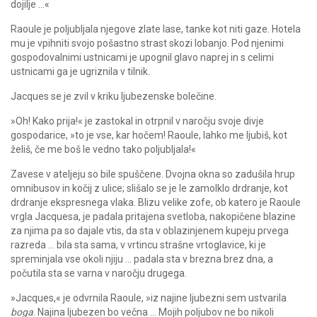
dojilje …«
Raoule je poljubljala njegove zlate lase, tanke kot niti gaze. Hotela
mu je vpihniti svojo pošastno strast skozi lobanjo. Pod njenimi
gospodovalnimi ustnicami je upognil glavo naprej in s celimi
ustnicami ga je ugriznila v tilnik.
Jacques se je zvil v kriku ljubezenske bolečine.
»Oh! Kako prija!« je zastokal in otrpnil v naročju svoje divje
gospodarice, »to je vse, kar hočem! Raoule, lahko me ljubiš, kot
želiš, če me boš le vedno tako poljubljala!«
Zavese v ateljeju so bile spuščene. Dvojna okna so zadušila hrup
omnibusov in kočij z ulice; slišalo se je le zamolklo drdranje, kot
drdranje ekspresnega vlaka. Blizu velike zofe, ob katero je Raoule
vrgla Jacquesa, je padala pritajena svetloba, nakopičene blazine
za njima pa so dajale vtis, da sta v oblazinjenem kupeju prvega
razreda … bila sta sama, v vrtincu strašne vrtoglavice, ki je
spreminjala vse okoli njiju … padala sta v brezna brez dna, a
počutila sta se varna v naročju drugega.
»Jacques,« je odvrnila Raoule, »iz najine ljubezni sem ustvarila
boga
. Najina ljubezen bo večna … Mojih poljubov ne bo nikoli