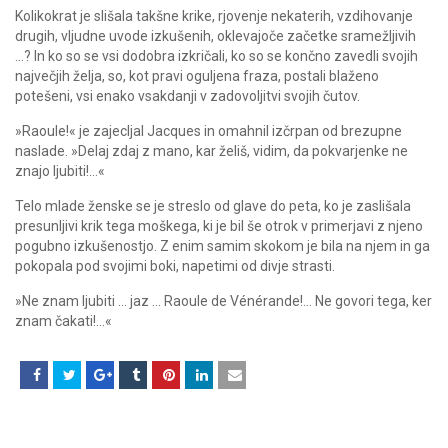
Kolikokrat je slišala takšne krike, rjovenje nekaterih, vzdihovanje
drugih, vljudne uvode izkušenih, oklevajoče začetke sramežljivih
…? In ko so se vsi dodobra izkričali, ko so se končno zavedli svojih
največjih želja, so, kot pravi oguljena fraza, postali blaženo
potešeni, vsi enako vsakdanji v zadovoljitvi svojih čutov.
»Raoule!« je zajecljal Jacques in omahnil izčrpan od brezupne
naslade. »Delaj zdaj z mano, kar želiš, vidim, da pokvarjenke ne
znajo ljubiti!…«
Telo mlade ženske se je streslo od glave do peta, ko je zaslišala
presunljivi krik tega moškega, ki je bil še otrok v primerjavi z njeno
pogubno izkušenostjo. Z enim samim skokom je bila na njem in ga
pokopala pod svojimi boki, napetimi od divje strasti.
»Ne znam ljubiti … jaz … Raoule de Vénérande!… Ne govori tega, ker
znam čakati!…«