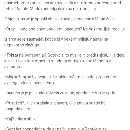
nasmehom, »zares si mi dokazala, da mi ni treba zardevati pred
teboj, Raoule. Modra postelja čaka na naju, pridi!…«
Z njenih las se je spustil oblak in pokril njeno namrščeno čelo.
»Prav … toda pod enim pogojem, Jacques? Ne boš moj ljubimec …«
Iz srca se je zasmejal, kot če bi v nekem miljeju naletel na
nepokorno vlačugo.
»Tokrat ne bom sanjal? Gotovo si to mislila, ti predrznica!…« je dejal
in se ji izvil z lahkotnostjo mladega damjaka, spuščenega v
svobodo.
»Moj suženj boš, Jacques, če lahko rečemo slastni prepustitvi
svojega telesa suženjstvo.«
Jacques jo je poskušal odvleči za sabo, vendar se mu je uprla.
»Prisežeš?…« je vprašala z glasom, ki je znova postal bolj
gospodovalen.
»Kaj?… Nora si!…«
»Sem jaz gospodarica, da ali ne?« je zavpila Raoule in se