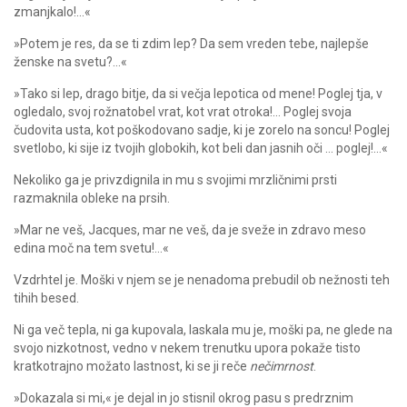
zmanjkalo!…«
»Potem je res, da se ti zdim lep? Da sem vreden tebe, najlepše
ženske na svetu?…«
»Tako si lep, drago bitje, da si večja lepotica od mene! Poglej tja, v
ogledalo, svoj rožnatobel vrat, kot vrat otroka!… Poglej svoja
čudovita usta, kot poškodovano sadje, ki je zorelo na soncu! Poglej
svetlobo, ki sije iz tvojih globokih, kot beli dan jasnih oči … poglej!…«
Nekoliko ga je privzdignila in mu s svojimi mrzličnimi prsti
razmaknila obleke na prsih.
»Mar ne veš, Jacques, mar ne veš, da je sveže in zdravo meso
edina moč na tem svetu!…«
Vzdrhtel je. Moški v njem se je nenadoma prebudil ob nežnosti teh
tihih besed.
Ni ga več tepla, ni ga kupovala, laskala mu je, moški pa, ne glede na
svojo nizkotnost, vedno v nekem trenutku upora pokaže tisto
kratkotrajno možato lastnost, ki se ji reče
nečimrnost
.
»Dokazala si mi,« je dejal in jo stisnil okrog pasu s predrznim