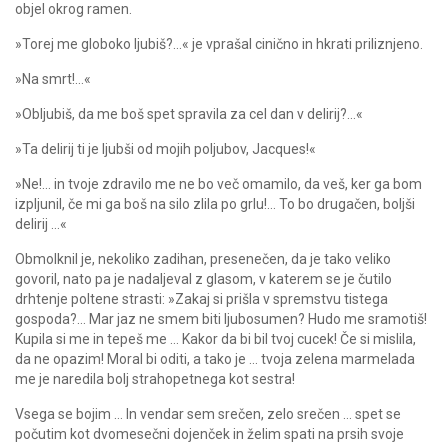
objel okrog ramen.
»Torej me globoko ljubiš?…« je vprašal cinično in hkrati priliznjeno.
»Na smrt!…«
»Obljubiš, da me boš spet spravila za cel dan v delirij?…«
»Ta delirij ti je ljubši od mojih poljubov, Jacques!«
»Ne!… in tvoje zdravilo me ne bo več omamilo, da veš, ker ga bom
izpljunil, če mi ga boš na silo zlila po grlu!… To bo drugačen, boljši
delirij …«
Obmolknil je, nekoliko zadihan, presenečen, da je tako veliko
govoril, nato pa je nadaljeval z glasom, v katerem se je čutilo
drhtenje poltene strasti: »Zakaj si prišla v spremstvu tistega
gospoda?… Mar jaz ne smem biti ljubosumen? Hudo me sramotiš!
Kupila si me in tepeš me … Kakor da bi bil tvoj cucek! Če si mislila,
da ne opazim! Moral bi oditi, a tako je … tvoja zelena marmelada
me je naredila bolj strahopetnega kot sestra!
Vsega se bojim … In vendar sem srečen, zelo srečen … spet se
počutim kot dvomesečni dojenček in želim spati na prsih svoje