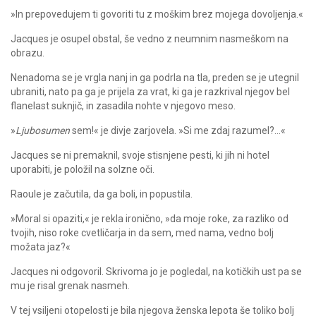
»In prepovedujem ti govoriti tu z moškim brez mojega dovoljenja.«
Jacques je osupel obstal, še vedno z neumnim nasmeškom na
obrazu.
Nenadoma se je vrgla nanj in ga podrla na tla, preden se je utegnil
ubraniti, nato pa ga je prijela za vrat, ki ga je razkrival njegov bel
flanelast suknjič, in zasadila nohte v njegovo meso.
»
Ljubosumen
sem!« je divje zarjovela. »Si me zdaj razumel?…«
Jacques se ni premaknil, svoje stisnjene pesti, ki jih ni hotel
uporabiti, je položil na solzne oči.
Raoule je začutila, da ga boli, in popustila.
»Moral si opaziti,« je rekla ironično, »da moje roke, za razliko od
tvojih, niso roke cvetličarja in da sem, med nama, vedno bolj
možata jaz?«
Jacques ni odgovoril. Skrivoma jo je pogledal, na kotičkih ust pa se
mu je risal grenak nasmeh.
V tej vsiljeni otopelosti je bila njegova ženska lepota še toliko bolj