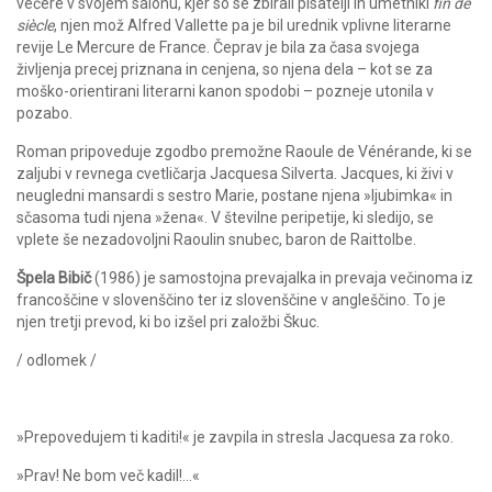
večere v svojem salonu, kjer so se zbirali pisatelji in umetniki
fin de
siècle
, njen mož Alfred Vallette pa je bil urednik vplivne literarne
revije Le Mercure de France. Čeprav je bila za časa svojega
življenja precej priznana in cenjena, so njena dela – kot se za
moško-orientirani literarni kanon spodobi – pozneje utonila v
pozabo.
Roman pripoveduje zgodbo premožne Raoule de Vénérande, ki se
zaljubi v revnega cvetličarja Jacquesa Silverta. Jacques, ki živi v
neugledni mansardi s sestro Marie, postane njena »ljubimka« in
sčasoma tudi njena »žena«. V številne peripetije, ki sledijo, se
vplete še nezadovoljni Raoulin snubec, baron de Raittolbe.
Špela Bibič
(1986) je samostojna prevajalka in prevaja večinoma iz
francoščine v slovenščino ter iz slovenščine v angleščino. To je
njen tretji prevod, ki bo izšel pri založbi Škuc.
/ odlomek /
»Prepovedujem ti kaditi!« je zavpila in stresla Jacquesa za roko.
»Prav! Ne bom več kadil!…«