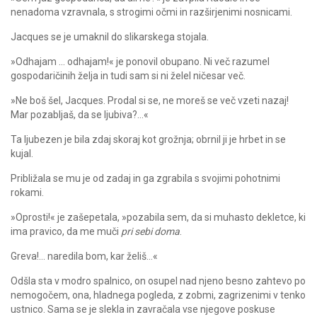
nenadoma vzravnala, s strogimi očmi in razširjenimi nosnicami.
Jacques se je umaknil do slikarskega stojala.
»Odhajam … odhajam!« je ponovil obupano. Ni več razumel
gospodaričinih želja in tudi sam si ni želel ničesar več.
»Ne boš šel, Jacques. Prodal si se, ne moreš se več vzeti nazaj!
Mar pozabljaš, da se ljubiva?…«
Ta ljubezen je bila zdaj skoraj kot grožnja; obrnil ji je hrbet in se
kujal.
Približala se mu je od zadaj in ga zgrabila s svojimi pohotnimi
rokami.
»Oprosti!« je zašepetala, »pozabila sem, da si muhasto dekletce, ki
ima pravico, da me muči
pri sebi doma
.
Greva!… naredila bom, kar želiš…«
Odšla sta v modro spalnico, on osupel nad njeno besno zahtevo po
nemogočem, ona, hladnega pogleda, z zobmi, zagrizenimi v tenko
ustnico. Sama se je slekla in zavračala vse njegove poskuse