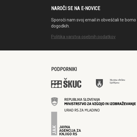
NAROČI SE NA E-NOVICE
Sporoči nam svoj email in obveščali te bomo 
dogodkih.
Politika varstva osebnih podatkov
PODPORNIKI