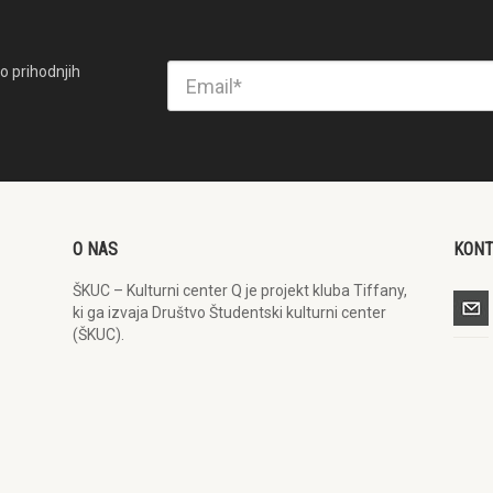
o prihodnjih
O NAS
KON
ŠKUC – Kulturni center Q je projekt kluba Tiffany,
ki ga izvaja Društvo Študentski kulturni center
(ŠKUC).