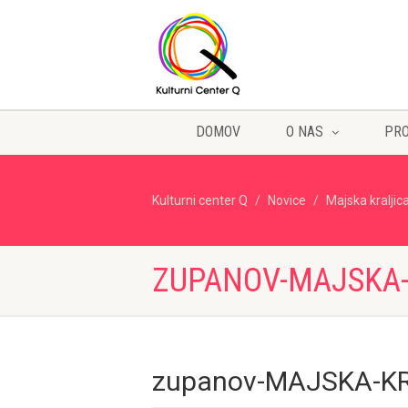
DOMOV
O NAS
PR
Kulturni center Q
Novice
Majska kraljic
ZUPANOV-MAJSKA-K
zupanov-MAJSKA-KR