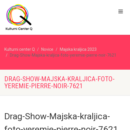
Kulturni center Q
Novice
Majska kraljica 2023
Drag-Show-Majska-kraljica-foto-yeremie-pierre-noir-7621
DRAG-SHOW-MAJSKA-KRALJICA-FOTO-
YEREMIE-PIERRE-NOIR-7621
Drag-Show-Majska-kraljica-
foto-yeremie-pierre-noir-7621