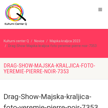
Kulturni center Q
Novice
Majska kraljica 2023
Drag-Show-Majska-kraljica-foto-yeremie-pierre-noir-7353
DRAG-SHOW-MAJSKA-KRALJICA-FOTO-
YEREMIE-PIERRE-NOIR-7353
Drag-Show-Majska-kraljica-
foto-yeremie-pierre-noir-7353