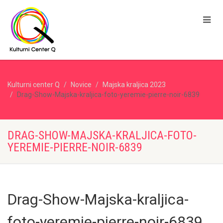
Kulturni center Q
Novice
Majska kraljica 2023
Drag-Show-Majska-kraljica-foto-yeremie-pierre-noir-6839
DRAG-SHOW-MAJSKA-KRALJICA-FOTO-
YEREMIE-PIERRE-NOIR-6839
Drag-Show-Majska-kraljica-
foto-yeremie-pierre-noir-6839