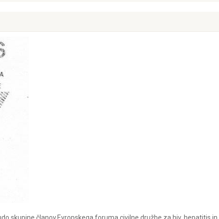
budo skupine članov,Evropskega foruma civilne družbe za hiv, hepatitis in