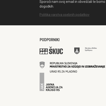
Sporoči nam svoj email in obveščali te bomo 
dogodkih.
Politika varstva osebnih podatkov
PODPORNIKI