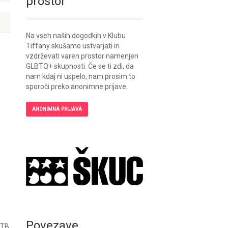
prostor
Na vseh naših dogodkih v Klubu
Tiffany skušamo ustvarjati in
vzdrževati varen prostor namenjen
GLBTQ+ skupnosti. Če se ti zdi, da
nam kdaj ni uspelo, nam prosim to
sporoči preko anonimne prijave.
ANONIMNA PRIJAVA
Povezave
 TB