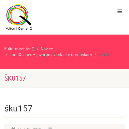
Kulturni center Q
Novice
LandXcapes – javni poziv mladim umetnikom
šku157
ŠKU157
šku157