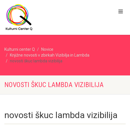
Kulturni center Q
Novice
Knjižne novosti v zbirkah Vizibilja in Lambda
novosti škuc lambda vizibilija
NOVOSTI ŠKUC LAMBDA VIZIBILIJA
novosti škuc lambda vizibilija