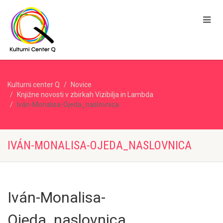
Kulturni center Q
Novice
Knjižne novosti v zbirkah Vizibilja in Lambda
Iván-Monalisa-Ojeda_naslovnica
IVÁN-MONALISA-OJEDA_NASLOVNICA
Iván-Monalisa-
Ojeda_naslovnica