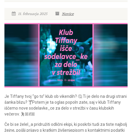
11. februarja 2025
Novice
Je Tiffany tvoj “go to” klub ob vikendih? 🤔 Ti je delo na drugi strani
šanka blizu? 🍸Potem je ta oglas popoln zate, saj v klub Tiffany
iščemo nove sodelavke_ce za delo v strežbi v času klubskih
večerov. 🕺🏼💃🏼
Če bi se želel_a pridružiti odlični ekipi, ki poskrbi tudi za tiste najbolj
žejne, pošlji prijavo s kratkim življenjepisom s kontaktnimi podatki