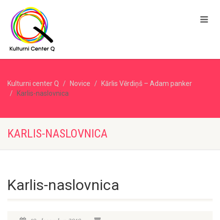
Kulturni center Q
Novice
Kārlis Vērdiņš – Adam panker
Karlis-naslovnica
KARLIS-NASLOVNICA
Karlis-naslovnica