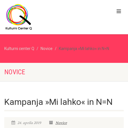
Kulturni center Q
Novice
Kampanja »Mi lahko« in N=N
NOVICE
Kampanja »Mi lahko« in N=N
24. aprila 2019
Novice