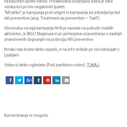
nezaščiten spolni odnos. Pričakovana življenjska doba je tako
visoka kot pri hiv negativnih ljudeh.
“Mi lahko” je kampanja proti stigmi in kampanja za zdravljenje kot
del preventive (ang. Treatment as prevention – TasP).
Slovenska verzija kampanje N=N je nastala na pobudo maldih
aktivistov_k ŠKUC Magnusa in je usmerjena ozaveščanju o zadnjih
znanstvenih dognanjih na področju HIV preventive.
Kmalu nas boste lahko opazili_e na info točkah po več lokacijah v
Ljubljani
Video si lahko ogledate (Pod zavihkom video):
TUKAJ
Komentiranje ni mogoče.