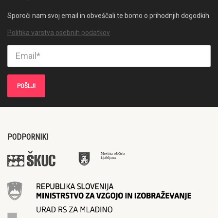
Sporoči nam svoj email in obveščali te bomo o prihodnjih dogodkih.
Politika varstva osebnih podatkov
PODPORNIKI