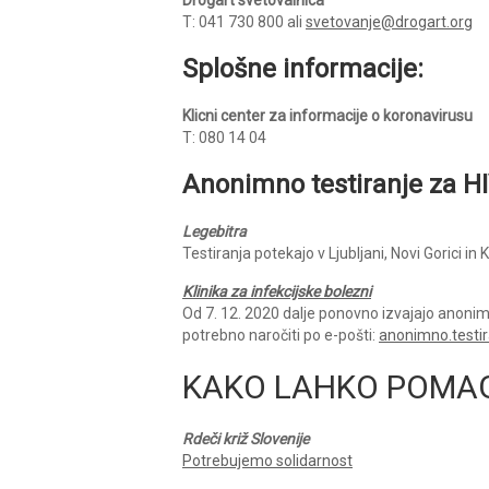
T: 041 730 800 ali
svetovanje@drogart.org
Splošne informacije:
Klicni center za informacije o koronavirusu
T: 080 14 04
Anonimno testiranje za H
Legebitra
Testiranja potekajo v Ljubljani, Novi Gorici in
Klinika za infekcijske bolezni
Od 7. 12. 2020 dalje ponovno izvajajo anoni
potrebno naročiti po e-pošti:
anonimno.testir
KAKO LAHKO POMA
Rdeči križ
Slovenije
Potrebujemo solidarnost