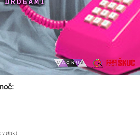
moč:
 v stiski)