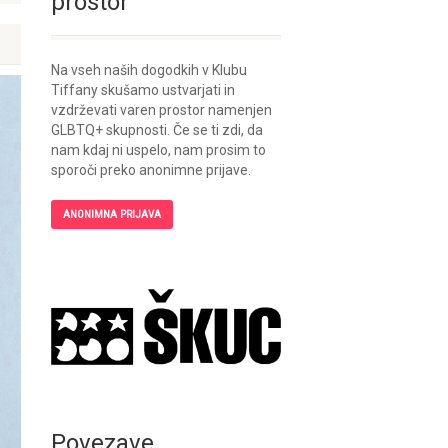
prostor
Na vseh naših dogodkih v Klubu
Tiffany skušamo ustvarjati in
vzdrževati varen prostor namenjen
GLBTQ+ skupnosti. Če se ti zdi, da
nam kdaj ni uspelo, nam prosim to
sporoči preko anonimne prijave.
ANONIMNA PRIJAVA
Povezave