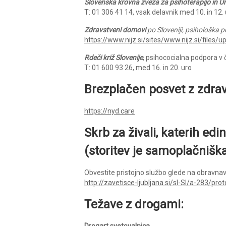
Slovenska krovna zveza za psihoterapijo in U
T: 01 306 41 14, vsak delavnik med 10. in 12.
Zdravstveni domovi
po Sloveniji, psihološka 
https://www.nijz.si/sites/www.nijz.si/file
Rdeči križ Slovenije
, psihococialna podpora v
T: 01 600 93 26, med 16. in 20. uro
Brezplačen posvet z zdra
https://nyd.care
Skrb za živali, katerih edi
(storitev je samoplačniška
Obvestite pristojno službo glede na obravnavo
http://zavetisce-ljubljana.si/sl-SI/a-283/pr
Težave z drogami:
Drogart svetovalnica