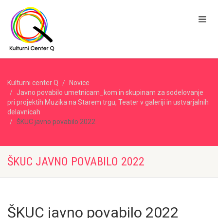
Kulturni center Q
Novice
Javno povabilo umetnicam_kom in skupinam za sodelovanje
pri projektih Muzika na Starem trgu, Teater v galeriji in ustvarjalnih
delavnicah
ŠKUC javno povabilo 2022
ŠKUC JAVNO POVABILO 2022
ŠKUC javno povabilo 2022