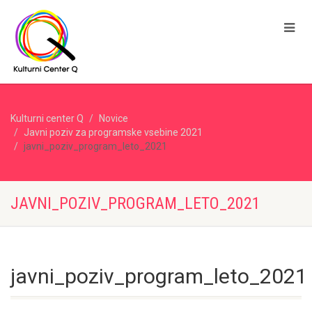
Kulturni center Q
Novice
Javni poziv za programske vsebine 2021
javni_poziv_program_leto_2021
JAVNI_POZIV_PROGRAM_LETO_2021
javni_poziv_program_leto_2021