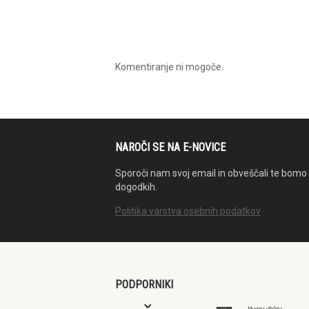
Komentiranje ni mogoče.
NAROČI SE NA E-NOVICE
Sporoči nam svoj email in obveščali te bomo 
dogodkih.
Politika varstva osebnih podatkov
PODPORNIKI