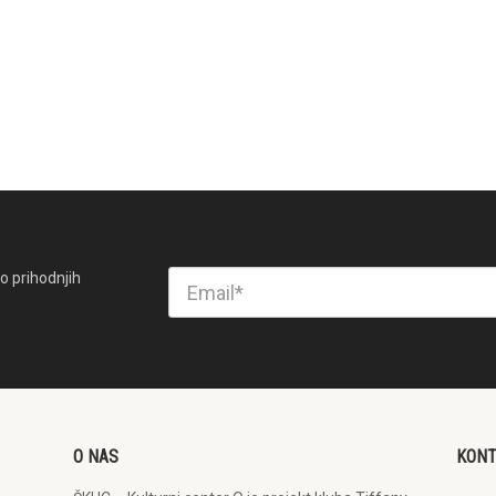
o prihodnjih
O NAS
KON