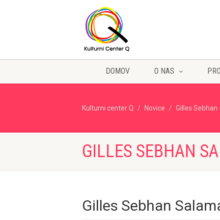
DOMOV
O NAS
PR
Kulturni center Q
Novice
Gilles Sebhan
GILLES SEBHAN S
Gilles Sebhan Salam