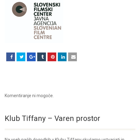
Komentiranje ni mogoče.
Klub Tiffany – Varen prostor
Na vseh naših dogodkih v Klubu Tiffany skušamo ustvarjati in