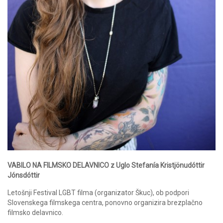
VABILO NA FILMSKO DELAVNICO z Uglo Stefanía Kristjönudóttir
Jónsdóttir
Letošnji Festival LGBT filma (organizator Škuc), ob podpori
Slovenskega filmskega centra, ponovno organizira brezplačno
filmsko delavnico.