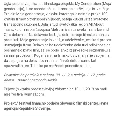
Ugla je soustvarjalka_ec filmskega projekta My Genderation (Moja
genderacija), ki se osredotoča na transspolna življenja in izkušnje.
Projekt Moja genderacija, v okviru katerega je nastalo preko 100
kratkih filmov o transspolnih ljudeh, ostaja ključni vir za svetovno
transspolno skupnost. Ugla je tudi svetovalka_ec pri All About
Trans, kolumnistka časopisa Metro in članica sveta Trans Iceland.
Opis delavnice: Na delavnici bo Ugla delil_a svoje filmsko znanje v
produkciji Moje genderacije in vodil_a udeleženke_ce skozi proces
ustvarjanja filma. Delavnica bo udeleženim dala tudi priložnost, da
posnamejo kratki film, saj se bodo lahko iz prve roke seznanile_i s
samim procesom. Kogar zanima filmsko ustvarjanje, je vabljen_a,
da se prijavi na delavnico in se nauči več, četudi samo kot
opazovalka_ec. Tehniko po možnosti prinesite s seboj.
Delavnica bo potekala v soboto, 30. 11. in v nedeljo, 1. 12. preko
dneva – podrobnosti bodo sledile.
Prijave (s kratko predstavitvijo) zbiramo do 10. 11. 2019 na mail
ales.festival@gmail.com
Projekt / festival finančno podpira Slovenski filmski center, javna
agencija Republike Slovenije.