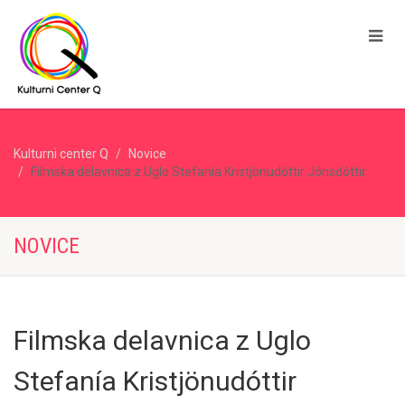
Kulturni center Q
Novice
Filmska delavnica z Uglo Stefanía Kristjönudóttir Jónsdóttir
NOVICE
Filmska delavnica z Uglo
Stefanía Kristjönudóttir