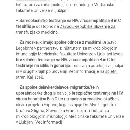
Inštitutom za mikrobiologijo in imunologijo Medicinske
fakultete Univerze v Ljubljani.
–
Samoplačniško testiranje na HIV, virusa hepatitisa B in C
ter sifilis
je dostopno na
Zavodu Republike Slovenije za
transfuzijsko medicino
.
–
Za moške, ki imajo spolne odnose z moškimi
,
Društvo
Legebitra v partnerstvu z Inštitutom za mikrobiologijo in
imunologijo Medicinske fakultete Univerze v Ljubljani izvaja
brezplačno testiranje na HIV, virusa hepatitisa B in C ter
testiranje na sifilis in gonorejo.
Testiranja potekajo v Ljubljani
in v drugih krajih po Sloveniji. Več informacij je na
spletni
strani Kaj iščeš.
–
Za spolne delavke/delavce, migrantke/te in
uporabnice/ke drog
je na voljo
brezplačno testiranje na HIV,
virusa hepatitisa B in C ter na spolno prenosljive okužbe
v
okviru projekta Expand,
ki ga izvajajo Društvo Legebitra,
Društvo Stigma, Slovenska Filantropija in Inštitut za
mikrobiologijo in imunologijo Medicinske fakultete Univerze
v Ljubljani.
Več informacij