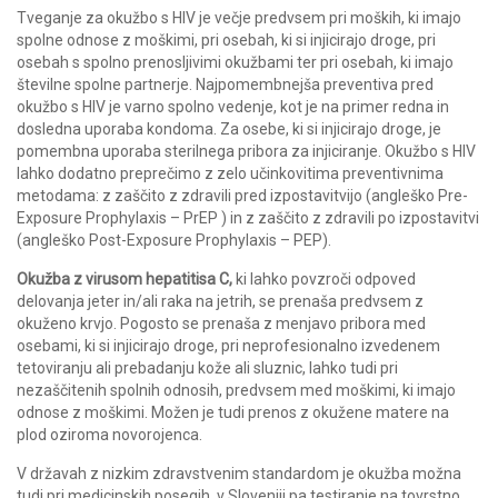
Tveganje za okužbo s HIV je večje predvsem pri moških, ki imajo
spolne odnose z moškimi, pri osebah, ki si injicirajo droge, pri
osebah s spolno prenosljivimi okužbami ter pri osebah, ki imajo
številne spolne partnerje. Najpomembnejša preventiva pred
okužbo s HIV je varno spolno vedenje, kot je na primer redna in
dosledna uporaba kondoma. Za osebe, ki si injicirajo droge, je
pomembna uporaba sterilnega pribora za injiciranje. Okužbo s HIV
lahko dodatno preprečimo z zelo učinkovitima preventivnima
metodama: z zaščito z zdravili pred izpostavitvijo (angleško Pre-
Exposure Prophylaxis – PrEP ) in z zaščito z zdravili po izpostavitvi
(angleško Post-Exposure Prophylaxis – PEP).
Okužba z virusom hepatitisa C,
ki lahko povzroči odpoved
delovanja jeter in/ali raka na jetrih, se prenaša predvsem z
okuženo krvjo. Pogosto se prenaša z menjavo pribora med
osebami, ki si injicirajo droge, pri neprofesionalno izvedenem
tetoviranju ali prebadanju kože ali sluznic, lahko tudi pri
nezaščitenih spolnih odnosih, predvsem med moškimi, ki imajo
odnose z moškimi. Možen je tudi prenos z okužene matere na
plod oziroma novorojenca.
V državah z nizkim zdravstvenim standardom je okužba možna
tudi pri medicinskih posegih, v Sloveniji pa testiranje na tovrstno