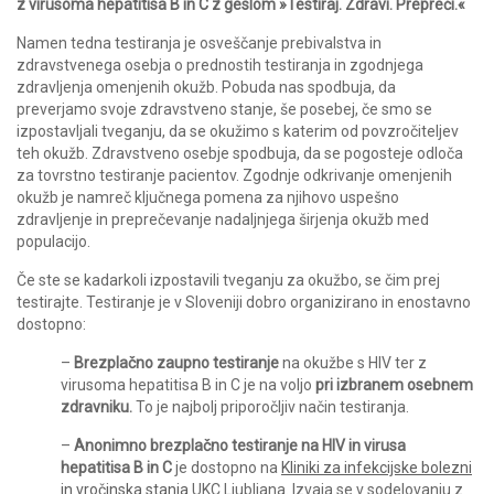
z virusoma hepatitisa B in C z geslom »Testiraj. Zdravi. Prepreči.«
Namen tedna testiranja je osveščanje prebivalstva in
zdravstvenega osebja o prednostih testiranja in zgodnjega
zdravljenja omenjenih okužb. Pobuda nas spodbuja, da
preverjamo svoje zdravstveno stanje, še posebej, če smo se
izpostavljali tveganju, da se okužimo s katerim od povzročiteljev
teh okužb. Zdravstveno osebje spodbuja, da se pogosteje odloča
za tovrstno testiranje pacientov. Zgodnje odkrivanje omenjenih
okužb je namreč ključnega pomena za njihovo uspešno
zdravljenje in preprečevanje nadaljnjega širjenja okužb med
populacijo.
Če ste se kadarkoli izpostavili tveganju za okužbo, se čim prej
testirajte. Testiranje je v Sloveniji dobro organizirano in enostavno
dostopno:
–
Brezplačno zaupno testiranje
na okužbe s HIV ter z
virusoma hepatitisa B in C je na voljo
pri izbranem osebnem
zdravniku.
To je najbolj priporočljiv način testiranja.
–
Anonimno brezplačno testiranje na HIV in virusa
hepatitisa B in C
je dostopno na
Kliniki za infekcijske bolezni
in vročinska stanja
UKC Ljubljana. Izvaja se v sodelovanju z