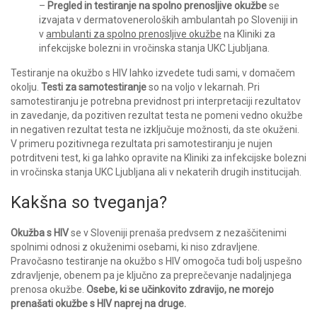
–
Pregled in testiranje na spolno prenosljive okužbe
se
izvajata v dermatoveneroloških ambulantah po Sloveniji in
v
ambulanti za spolno prenosljive okužbe
na Kliniki za
infekcijske bolezni in vročinska stanja UKC Ljubljana.
Testiranje na okužbo s HIV lahko izvedete tudi sami, v domačem
okolju.
Testi za samotestiranje
so na voljo v lekarnah. Pri
samotestiranju je potrebna previdnost pri interpretaciji rezultatov
in zavedanje, da pozitiven rezultat testa ne pomeni vedno okužbe
in negativen rezultat testa ne izključuje možnosti, da ste okuženi.
V primeru pozitivnega rezultata pri samotestiranju je nujen
potrditveni test, ki ga lahko opravite na Kliniki za infekcijske bolezni
in vročinska stanja UKC Ljubljana ali v nekaterih drugih institucijah.
Kakšna so tveganja?
Okužba s HIV
se v Sloveniji prenaša predvsem z nezaščitenimi
spolnimi odnosi z okuženimi osebami, ki niso zdravljene.
Pravočasno testiranje na okužbo s HIV omogoča tudi bolj uspešno
zdravljenje, obenem pa je ključno za preprečevanje nadaljnjega
prenosa okužbe.
Osebe, ki se učinkovito zdravijo, ne morejo
prenašati okužbe s HIV naprej na druge.