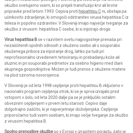
okužbo svetujemo vsem, ki so prejeli transfuzijo krvi ali krvne
pripravke pred letom 1993. Cepiva proti
hepatitisu C
ni, obstaja pa
učinkovito zdravljenje, ki omogoči odstranitev virusa hepatitisa C iz
telesa in popolno ozdravitev. V Sloveniji imajo največje tveganje za
okužbo z virusom hepatitisa C osebe, ki si injicirajo droge.
Virus hepatitisa B
se v razvitem svetu najpogosteje prenaša pri
nezaščitenih spolnih odnosih z okuženo osebo ali s souporabo
okuženega pribora za injiciranje drog, lahko pa tudi pri
neprofesionalno izvedenem tetoviranju in prebadanju kože ali
sluznic in pri souporabi predmetov za osebno higieno med člani
skupnega gospodinjstva. Možen je tudi prenos z okužene matere
na plod oziroma novorojenca.
V Sloveniji je od leta 1998 cepljenje proti hepatitisu B vključeno v
nacionalni program cepljenja otrok, ki se je sprva izvajalo pred
vstopom v šolo, od leta 2020 dalje pa se je priključilo ostalim
obveznim cepljenjem v prvem letu starosti. Cepivo daje
dolgotrajno zaščito, ki je najverjetneje doživljenjska. Cepljenje
priporočamo tudi vsem osebam, ki imajo večje tveganje za okužbo
z virusom hepatitisa B.
Spolno prenosljive okužbe
so v Evropi v izrazitem porastu, zato je