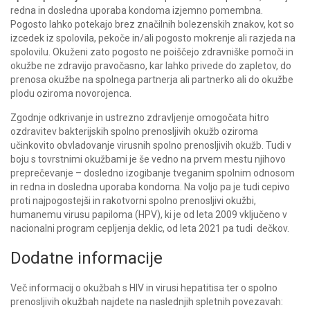
redna in dosledna uporaba kondoma izjemno pomembna.
Pogosto lahko potekajo brez značilnih bolezenskih znakov, kot so
izcedek iz spolovila, pekoče in/ali pogosto mokrenje ali razjeda na
spolovilu. Okuženi zato pogosto ne poiščejo zdravniške pomoči in
okužbe ne zdravijo pravočasno, kar lahko privede do zapletov, do
prenosa okužbe na spolnega partnerja ali partnerko ali do okužbe
plodu oziroma novorojenca.
Zgodnje odkrivanje in ustrezno zdravljenje omogočata hitro
ozdravitev bakterijskih spolno prenosljivih okužb oziroma
učinkovito obvladovanje virusnih spolno prenosljivih okužb. Tudi v
boju s tovrstnimi okužbami je še vedno na prvem mestu njihovo
preprečevanje – dosledno izogibanje tveganim spolnim odnosom
in redna in dosledna uporaba kondoma. Na voljo pa je tudi cepivo
proti najpogostejši in rakotvorni spolno prenosljivi okužbi,
humanemu virusu papiloma (HPV), ki je od leta 2009 vključeno v
nacionalni program cepljenja deklic, od leta 2021 pa tudi dečkov.
Dodatne informacije
Več informacij o okužbah s HIV in virusi hepatitisa ter o spolno
prenosljivih okužbah najdete na naslednjih spletnih povezavah: