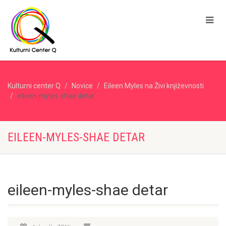
Kulturni center Q
Novice
Eileen Myles na Živi književnosti
eileen-myles-shae detar
EILEEN-MYLES-SHAE DETAR
eileen-myles-shae detar