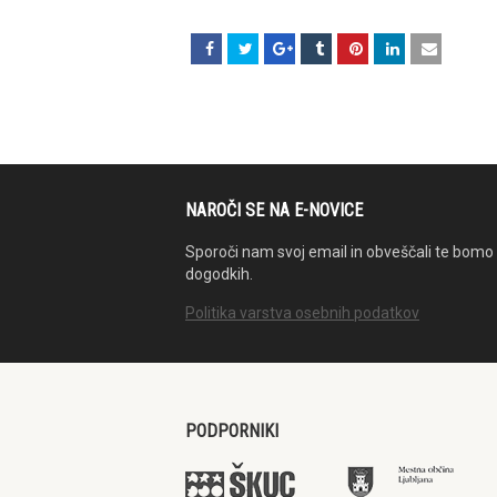
NAROČI SE NA E-NOVICE
Sporoči nam svoj email in obveščali te bomo 
dogodkih.
Politika varstva osebnih podatkov
PODPORNIKI