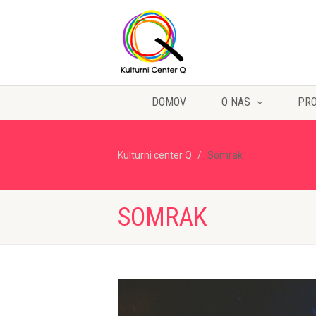
DOMOV
O NAS
PR
Kulturni center Q
Somrak
SOMRAK