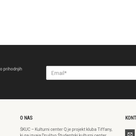
o prihodnjih
O NAS
KON
ŠKUC – Kulturni center Q je projekt kluba Tiffany,
ki ga izvaja Društvo Študentski kulturni center