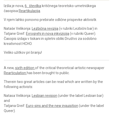
Izšla je nova,
6. številka
kritičnega teoretsko-umetniškega
časopisa
Reartikulacija
.
V njem lahko ponovno prebirate odlične prispevke aktivistk
Nataše Velikonja:
Lezbična revizija
(v rubriki Lezbični bar) in
Tatjane Greif:
Evrogrehi in nova inkvizicija
(v rubriki Queer).
Časopis izdaja v tiskani in spletni obliki Društvo za sodobno
kreativnost HCHO.
Veliko užitkov pri branju!
A new,
sixth edition
of the critical theoretical-artistic newspaper
Rearticulation
has been brought to public.
Therein two great articles can be read which are written by the
following activists:
Natasa Velikonja:
Lesbian revision
(under the label Lesbian bar)
and
Tatjana Greif:
Euro-sins and the new inquisition
(under the label
Queer).