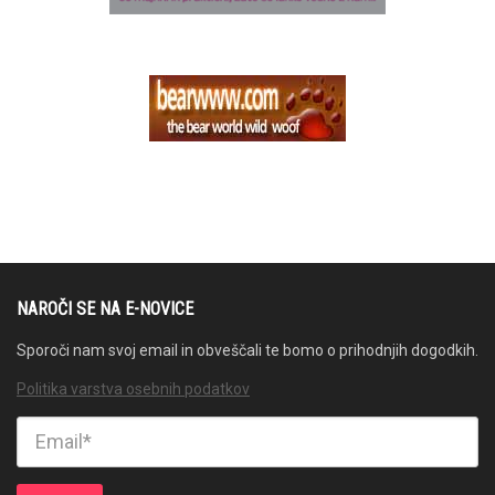
NAROČI SE NA E-NOVICE
Sporoči nam svoj email in obveščali te bomo o prihodnjih dogodkih.
Politika varstva osebnih podatkov