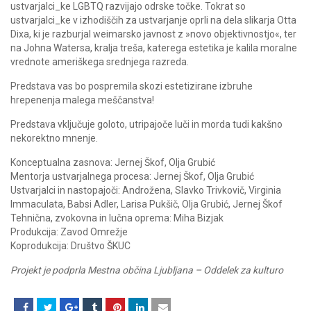
ustvarjalci_ke LGBTQ razvijajo odrske točke. Tokrat so
ustvarjalci_ke v izhodiščih za ustvarjanje oprli na dela slikarja Otta
Dixa, ki je razburjal weimarsko javnost z »novo objektivnostjo«, ter
na Johna Watersa, kralja treša, katerega estetika je kalila moralne
vrednote ameriškega srednjega razreda.
Predstava vas bo pospremila skozi estetizirane izbruhe
hrepenenja malega meščanstva!
Predstava vključuje goloto, utripajoče luči in morda tudi kakšno
nekorektno mnenje.
Konceptualna zasnova: Jernej Škof, Olja Grubić
Mentorja ustvarjalnega procesa: Jernej Škof, Olja Grubić
Ustvarjalci in nastopajoči: Androžena, Slavko Trivkovič, Virginia
Immaculata, Babsi Adler, Larisa Pukšič, Olja Grubić, Jernej Škof
Tehnična, zvokovna in lučna oprema: Miha Bizjak
Produkcija: Zavod Omrežje
Koprodukcija: Društvo ŠKUC
Projekt je podprla Mestna občina Ljubljana – Oddelek za kulturo