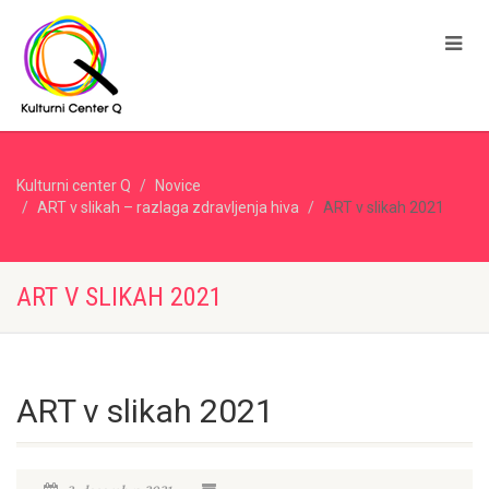
Kulturni center Q
Novice
ART v slikah – razlaga zdravljenja hiva
ART v slikah 2021
ART V SLIKAH 2021
ART v slikah 2021