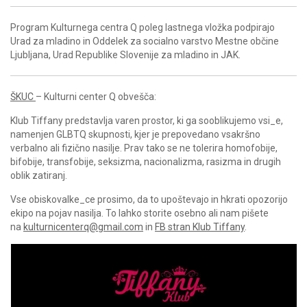
Program Kulturnega centra Q poleg lastnega vložka podpirajo
Urad za mladino in Oddelek za socialno varstvo Mestne občine
Ljubljana, Urad Republike Slovenije za mladino in JAK.
ŠKUC
– Kulturni center Q obvešča:
Klub Tiffany predstavlja varen prostor, ki ga sooblikujemo vsi_e,
namenjen GLBTQ skupnosti, kjer je prepovedano vsakršno
verbalno ali fizično nasilje. Prav tako se ne tolerira homofobije,
bifobije, transfobije, seksizma, nacionalizma, rasizma in drugih
oblik zatiranj.
Vse obiskovalke_ce prosimo, da to upoštevajo in hkrati opozorijo
ekipo na pojav nasilja. To lahko storite osebno ali nam pišete
na
kulturnicenterq@gmail.com
in
FB stran Klub Tiffany
.