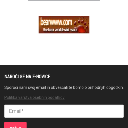
NAROČI SE NA E-NOVICE
Sporoči nam svoj email in obveščali te bomo o prihodnjih dogodkih.
Politika varstva osebnih podatkov