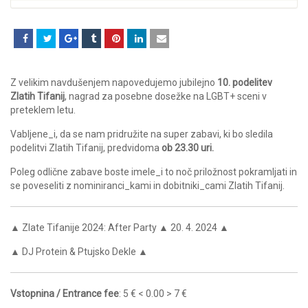
Z velikim navdušenjem napovedujemo jubilejno
10. podelitev
Zlatih Tifanij
, nagrad za posebne dosežke na LGBT+ sceni v
preteklem letu.
Vabljene_i, da se nam pridružite na super zabavi, ki bo sledila
podelitvi Zlatih Tifanij, predvidoma
ob 23.30 uri.
Poleg odlične zabave boste imele_i to noč priložnost pokramljati in
se poveseliti z nominiranci_kami in dobitniki_cami Zlatih Tifanij.
▲ Zlate Tifanije 2024: After Party ▲ 20. 4. 2024 ▲
▲ DJ Protein & Ptujsko Dekle ▲
Vstopnina / Entrance fee
: 5 € < 0.00 > 7 €