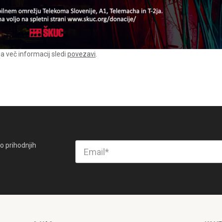
a več informacij sledi
povezavi
.
o prihodnjih