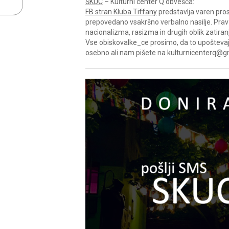
ŠKUC
– Kulturni center Q obvešča:
FB stran Kluba Tiffany
predstavlja varen pros
prepovedano vsakršno verbalno nasilje. Prav t
nacionalizma, rasizma in drugih oblik zatiranj
Vse obiskovalke_ce prosimo, da to upoštevajo 
osebno ali nam pišete na kulturnicenterq@g