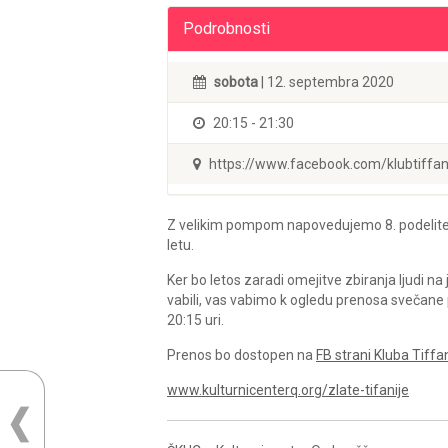
Podrobnosti
sobota
| 12. septembra 2020
20:15 - 21:30
https://www.facebook.com/klubtiffa
Z velikim pompom napovedujemo 8. podelitev
letu.
Ker bo letos zaradi omejitve zbiranja ljudi
vabili, vas vabimo k ogledu prenosa svečane
20:15 uri.
Prenos bo dostopen na
FB strani Kluba Tiffa
www.kulturnicenterq.org/zlate-tifanije