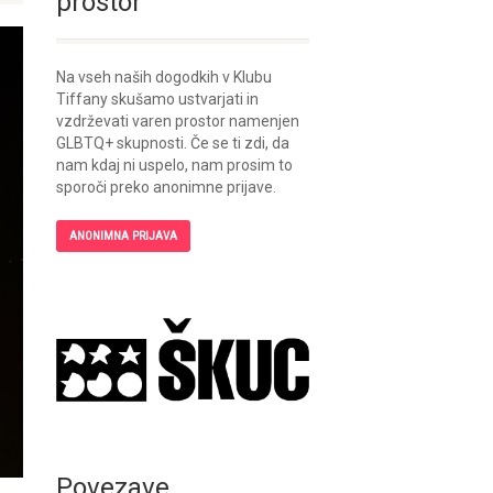
prostor
Na vseh naših dogodkih v Klubu
Tiffany skušamo ustvarjati in
vzdrževati varen prostor namenjen
GLBTQ+ skupnosti. Če se ti zdi, da
nam kdaj ni uspelo, nam prosim to
sporoči preko anonimne prijave.
ANONIMNA PRIJAVA
Povezave