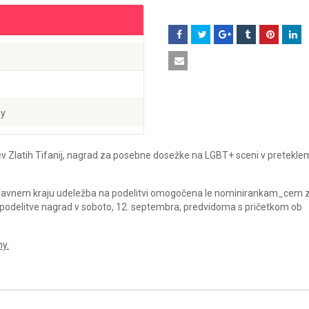
ny
 Zlatih Tifanij, nagrad za posebne dosežke na LGBT+ sceni v pretekle
 na javnem kraju udeležba na podelitvi omogočena le nominirankam_cem 
 podelitve nagrad v soboto, 12. septembra, predvidoma s pričetkom ob
ny.