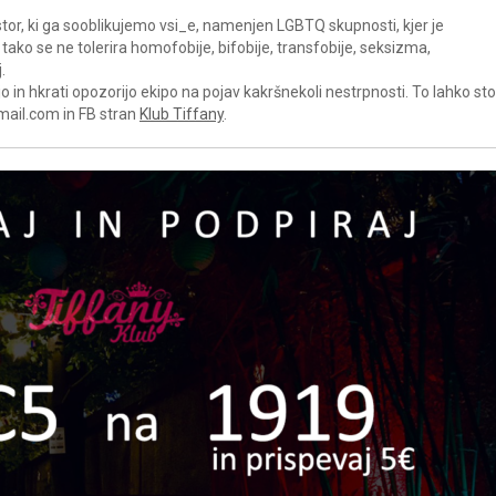
tor, ki ga sooblikujemo vsi_e, namenjen LGBTQ skupnosti, kjer je
ako se ne tolerira homofobije, bifobije, transfobije, seksizma,
.
in hkrati opozorijo ekipo na pojav kakršnekoli nestrpnosti. To lahko sto
mail.com in FB stran
Klub Tiffany
.