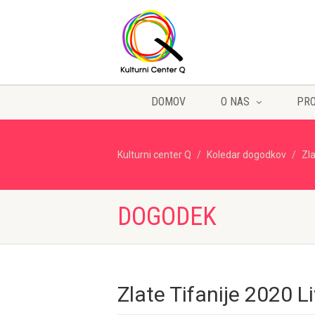
DOMOV
O NAS
PR
Kulturni center Q
Koledar dogodkov
Zla
DOGODEK
Zlate Tifanije 2020 