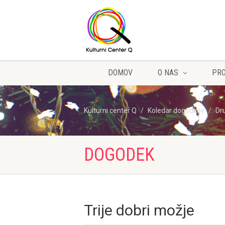
DOMOV
O NAS
PR
Kulturni center Q
Koledar dogodkov
Dr
DOGODEK
Trije dobri možje