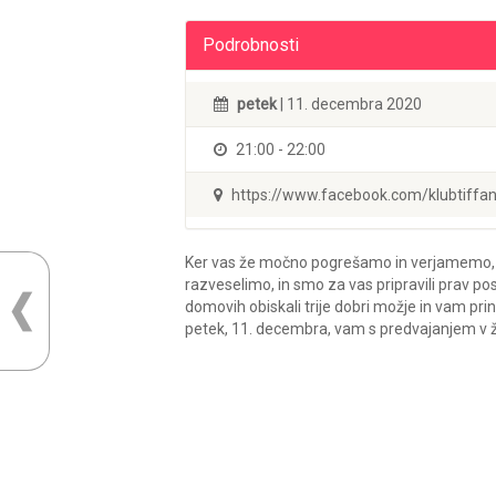
Podrobnosti
petek
| 11. decembra 2020
21:00 - 22:00
https://www.facebook.com/klubtiffa
Ker vas že močno pogrešamo in verjamemo, da 
razveselimo, in smo za vas pripravili prav p
domovih obiskali trije dobri možje in vam prin
petek, 11. decembra, vam s predvajanjem v ž