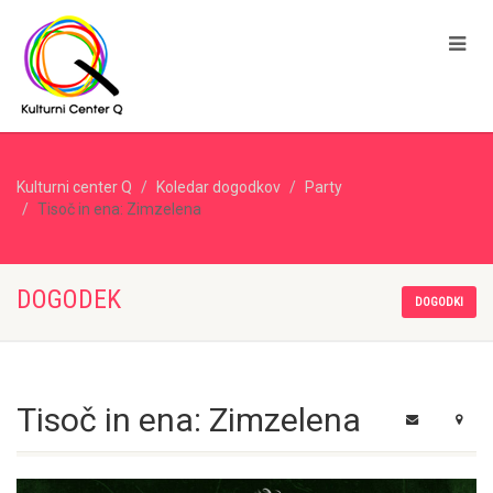
Kulturni center Q
Koledar dogodkov
Party
Tisoč in ena: Zimzelena
DOGODEK
DOGODKI
Tisoč in ena: Zimzelena