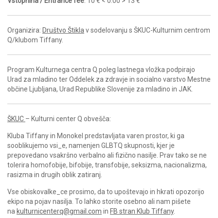
Vstopnina / Entrance fee
: 10 € < 0.00 > 13 €
Organizira:
Društvo Štikla
v sodelovanju s ŠKUC-Kulturnim centrom
Q/klubom Tiffany.
Program Kulturnega centra Q poleg lastnega vložka podpirajo
Urad za mladino ter Oddelek za zdravje in socialno varstvo Mestne
občine Ljubljana, Urad Republike Slovenije za mladino in JAK.
ŠKUC
– Kulturni center Q obvešča:
Kluba Tiffany in Monokel predstavljata varen prostor, ki ga
sooblikujemo vsi_e, namenjen GLBTQ skupnosti, kjer je
prepovedano vsakršno verbalno ali fizično nasilje. Prav tako se ne
tolerira homofobije, bifobije, transfobije, seksizma, nacionalizma,
rasizma in drugih oblik zatiranj.
Vse obiskovalke_ce prosimo, da to upoštevajo in hkrati opozorijo
ekipo na pojav nasilja. To lahko storite osebno ali nam pišete
na
kulturnicenterq@gmail.com
in
FB stran Klub Tiffany
.