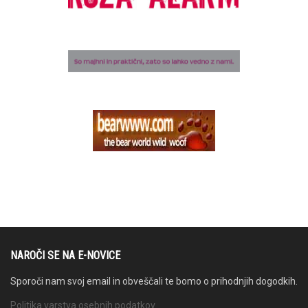
NAROČI SE NA E-NOVICE
Sporoči nam svoj email in obveščali te bomo o prihodnjih dogodkih.
Politika varstva osebnih podatkov