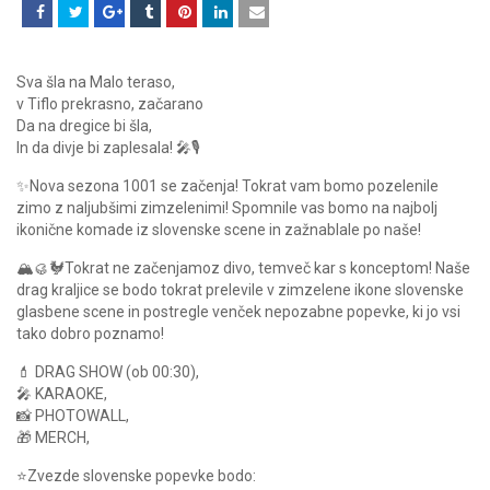
Sva šla na Malo teraso,
v Tiflo prekrasno, začarano
Da na dregice bi šla,
In da divje bi zaplesala! 🎤🎙️
✨Nova sezona 1001 se začenja! Tokrat vam bomo pozelenile
zimo z naljubšimi zimzelenimi! Spomnile vas bomo na najbolj
ikonične komade iz slovenske scene in zažnablale po naše!
🏔️🥮🐓Tokrat ne začenjamoz divo, temveč kar s konceptom! Naše
drag kraljice se bodo tokrat prelevile v zimzelene ikone slovenske
glasbene scene in postregle venček nepozabne popevke, ki jo vsi
tako dobro poznamo!
💄 DRAG SHOW (ob 00:30),
🎤 KARAOKE,
📸 PHOTOWALL,
🎁 MERCH,
⭐️Zvezde slovenske popevke bodo: