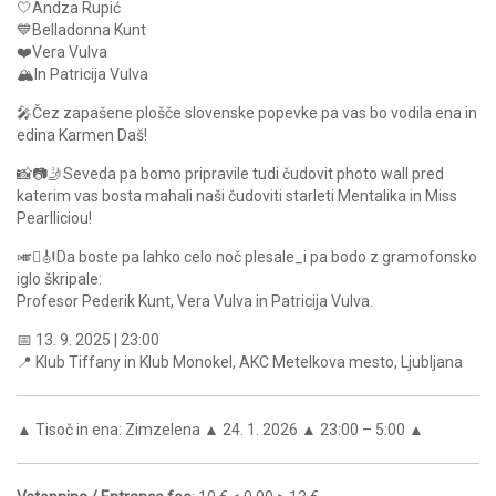
🤍Andza Rupić
💙Belladonna Kunt
❤️Vera Vulva
🏔️In Patricija Vulva
🎤Čez zapašene plošče slovenske popevke pa vas bo vodila ena in
edina Karmen Daš!
📸📷🤳Seveda pa bomo pripravile tudi čudovit photo wall pred
katerim vas bosta mahali naši čudoviti starleti Mentalika in Miss
Pearlliciou!
🎺🪉🎻Da boste pa lahko celo noč plesale_i pa bodo z gramofonsko
iglo škripale:
Profesor Pederik Kunt, Vera Vulva in Patricija Vulva.
📅 13. 9. 2025 | 23:00
📍 Klub Tiffany in Klub Monokel, AKC Metelkova mesto, Ljubljana
▲ Tisoč in ena: Zimzelena ▲ 24. 1. 2026 ▲ 23:00 – 5:00 ▲