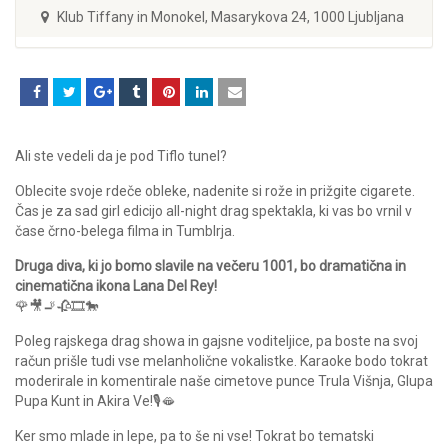
Klub Tiffany in Monokel, Masarykova 24, 1000 Ljubljana
Ali ste vedeli da je pod Tiflo tunel?
Oblecite svoje rdeče obleke, nadenite si rože in prižgite cigarete.
Čas je za sad girl edicijo all-night drag spektakla, ki vas bo vrnil v
čase črno-belega filma in Tumblrja.
Druga diva, ki jo bomo slavile na večeru 1001, bo dramatična in
cinematična ikona Lana Del Rey!
🌹🎥🚬🥀🎞🐎
Poleg rajskega drag showa in gajsne voditeljice, pa boste na svoj
račun prišle tudi vse melanholične vokalistke. Karaoke bodo tokrat
moderirale in komentirale naše cimetove punce Trula Višnja, Glupa
Pupa Kunt in Akira Ve!🎙️🫦
Ker smo mlade in lepe, pa to še ni vse! Tokrat bo tematski