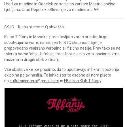
Urad za mladino in Oddelek za socialno varstvo Mestne občine
Ljubljana, Urad Republike Slovenije za mladino in JAK.
ŠKUC
– Kulturni center Q obvešča:
Kluba Tiffany in Monokel predstavljata varen prostor, ki ga
sooblikujemo vsi_e, namenjen GLBTQ skupnosti, kjer je
prepovedano vsakršno verbalno ali fizično nasilje. Prav tako se ne
tolerira homofobije, bifobije, transfobije, seksizma, nacionalizma,
rasizma in drugih oblik zatiranj.
Vse obiskovalke_ce prosimo, da to upoštevajo in hkrati opozorijo
ekipo na pojav nasilja. To lahko storite osebno ali nam pišete
na
kulturnicenterq@gmail.com
in
FB stran Klub Tiffany
.