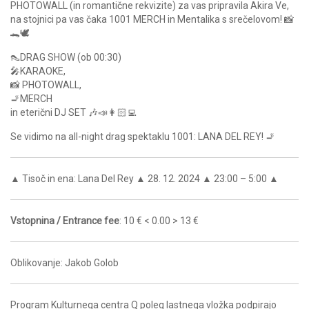
PHOTOWALL (in romantične rekvizite) za vas pripravila Akira Ve,
na stojnici pa vas čaka 1001 MERCH in Mentalika s srečelovom! 📸
🐊🕊️
👠DRAG SHOW (ob 00:30)
🎤KARAOKE,
📸 PHOTOWALL,
🚬MERCH
in eterični DJ SET 🎶📣👩🏻‍💻
Se vidimo na all-night drag spektaklu 1001: LANA DEL REY! 🚬
▲ Tisoč in ena: Lana Del Rey ▲ 28. 12. 2024 ▲ 23:00 – 5:00 ▲
Vstopnina / Entrance fee
: 10 € < 0.00 > 13 €
Oblikovanje: Jakob Golob
Program Kulturnega centra Q poleg lastnega vložka podpirajo