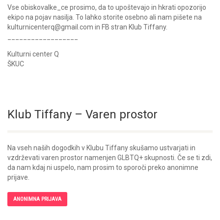
Vse obiskovalke_ce prosimo, da to upoštevajo in hkrati opozorijo
ekipo na pojav nasilja. To lahko storite osebno ali nam pišete na
kulturnicenterq@gmail.com in FB stran Klub Tiffany.
__________________
Kulturni center Q
ŠKUC
Klub Tiffany – Varen prostor
Na vseh naših dogodkih v Klubu Tiffany skušamo ustvarjati in
vzdrževati varen prostor namenjen GLBTQ+ skupnosti. Če se ti zdi,
da nam kdaj ni uspelo, nam prosim to sporoči preko anonimne
prijave.
ANONIMNA PRIJAVA