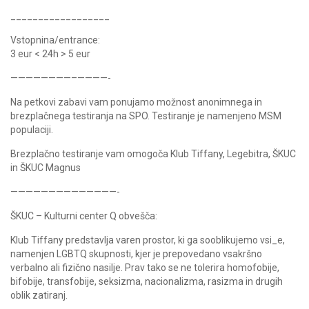
__________________
Vstopnina/entrance:
3 eur < 24h > 5 eur
————————–————-
Na petkovi zabavi vam ponujamo možnost anonimnega in
brezplačnega testiranja na SPO. Testiranje je namenjeno MSM
populaciji.
Brezplačno testiranje vam omogoča Klub Tiffany, Legebitra, ŠKUC
in ŠKUC Magnus
——————————————-
ŠKUC – Kulturni center Q obvešča:
Klub Tiffany predstavlja varen prostor, ki ga sooblikujemo vsi_e,
namenjen LGBTQ skupnosti, kjer je prepovedano vsakršno
verbalno ali fizično nasilje. Prav tako se ne tolerira homofobije,
bifobije, transfobije, seksizma, nacionalizma, rasizma in drugih
oblik zatiranj.