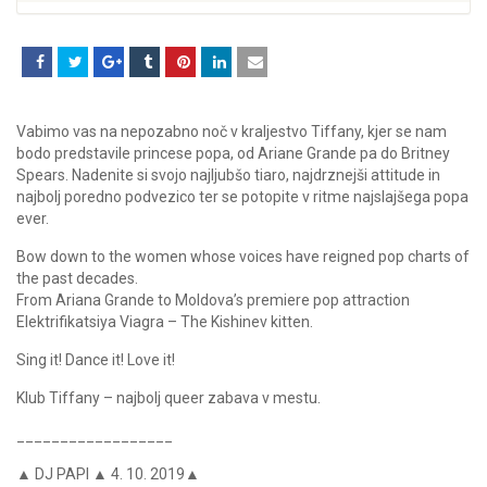
Vabimo vas na nepozabno noč v kraljestvo Tiffany, kjer se nam
bodo predstavile princese popa, od Ariane Grande pa do Britney
Spears. Nadenite si svojo najljubšo tiaro, najdrznejši attitude in
najbolj poredno podvezico ter se potopite v ritme najslajšega popa
ever.
Bow down to the women whose voices have reigned pop charts of
the past decades.
From Ariana Grande to Moldova’s premiere pop attraction
Elektrifikatsiya Viagra – The Kishinev kitten.
Sing it! Dance it! Love it!
Klub Tiffany – najbolj queer zabava v mestu.
__________________
▲ DJ PAPI ▲ 4. 10. 2019▲